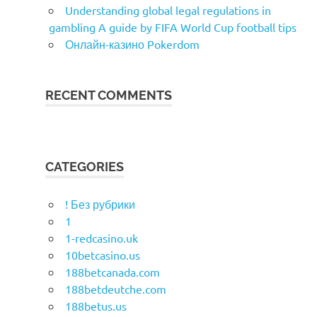
Understanding global legal regulations in
gambling A guide by FIFA World Cup football tips
Онлайн-казино Pokerdom
RECENT COMMENTS
CATEGORIES
! Без рубрики
1
1-redcasino.uk
10betcasino.us
188betcanada.com
188betdeutche.com
188betus.us