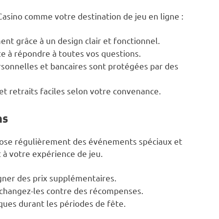
Casino comme votre destination de jeu en ligne :
nt grâce à un design clair et fonctionnel.
e à répondre à toutes vos questions.
onnelles et bancaires sont protégées par des
t retraits faciles selon votre convenance.
ns
opose régulièrement des événements spéciaux et
 à votre expérience de jeu.
gner des prix supplémentaires.
échangez-les contre des récompenses.
ues durant les périodes de fête.