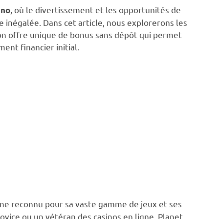
, où le divertissement et les opportunités de
ino
 inégalée. Dans cet article, nous explorerons les
 son offre unique de bonus sans dépôt qui permet
nt financier initial.
gne reconnu pour sa vaste gamme de jeux et ses
ovice ou un vétéran des casinos en ligne, Planet