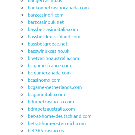
bankonbetcasinocanada.com
barzcasinofi.com
barzcasinouk.net
bassbetcasinoitalia.com
bassbetdeutschland.com
bassbetgreece.net
basswinukcasino.uk
bbetcasinoaustralia.com
bc-game-france.com
bc-gamecanada.com
bcasinomx.com
bcgame-netherlands.com
bcgameitalia.com
bdmbetcasino-ro.com
bdmbetsaustralia.com
bet-at-home-deutschland.com
bet-at-homeosterreich.com
bet365-casino.us