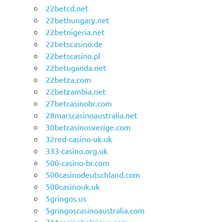
22betcd.net
22bethungary.net
22betnigeria.net
22betscasino.de
22betscasino.pl
22betuganda.net
22betza.com
22betzambia.net
27betcasinobr.com
28marscasinoaustralia.net
30betcasinosverige.com
32red-casino-uk.uk
333-casino.org.uk
500-casino-br.com
500casinodeutschland.com
500casinouk.uk
5gringos.us
5gringoscasinoaustralia.com
711casinobelgique.com