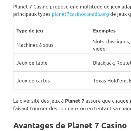
Planet 7 Casino propose une multitude de jeux adap
principaux types
planet7casinocanada.org
de jeux q
Type de jeu
Exemples
Slots classiques
Machines à sous
vidéo
Jeux de table
Blackjack, Roule
Jeux de cartes
Texas Hold’em, 
La diversité des jeux à
assure que chaque j
Planet 7
faisant tourner des rouleaux ou en tentant sa chan
Avantages de Planet 7 Casino