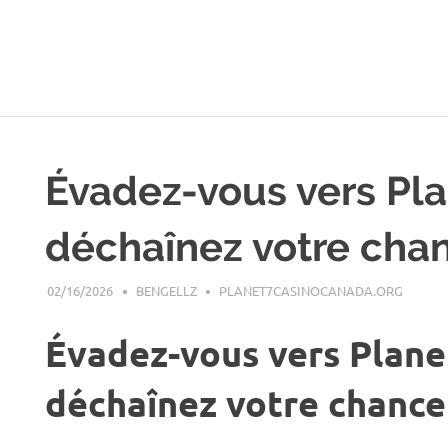
Évadez-vous vers Pla
déchaînez votre cha
02/16/2026
BENGELLZ
PLANET7CASINOCANADA.ORG
Évadez-vous vers Plane
déchaînez votre chance