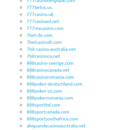
777betus.us
777casino.uk
777casinonl.net
777mxcasino.com
7bet-de.com
7betcasinolt.com
7bit-casino-australia.net
7bitcasinoca.net
888casino-sverige.com
888casinocanada.net
888casinoromania.com
888poker-deutschland.com
888poker-us.com
888pokerromania.com
888sportbd.com
888sportcanada.com
888sportsouthafrica.com
abigcandycasinoaustralia.net