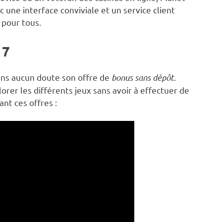
 une interface conviviale et un service client
 pour tous.
 7
ans aucun doute son offre de
bonus sans dépôt
.
er les différents jeux sans avoir à effectuer de
nt ces offres :