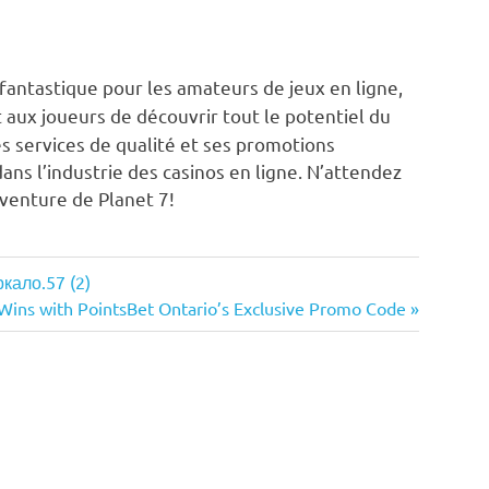
antastique pour les amateurs de jeux en ligne,
aux joueurs de découvrir tout le potentiel du
s services de qualité et ses promotions
ns l’industrie des casinos en ligne. N’attendez
aventure de Planet 7!
кало.57 (2)
 Wins with PointsBet Ontario’s Exclusive Promo Code