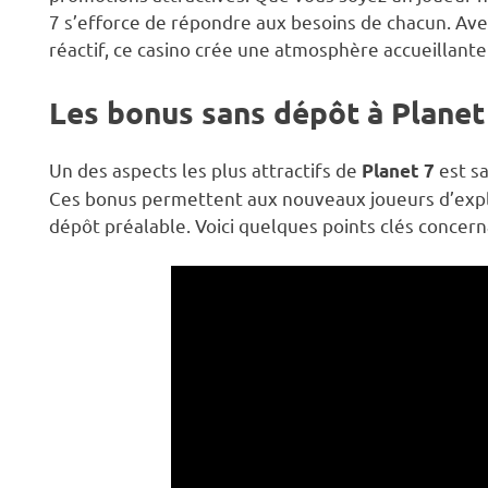
7 s’efforce de répondre aux besoins de chacun. Avec
réactif, ce casino crée une atmosphère accueillante
Les bonus sans dépôt à Planet
Un des aspects les plus attractifs de
est s
Planet 7
Ces bonus permettent aux nouveaux joueurs d’explor
dépôt préalable. Voici quelques points clés concerna