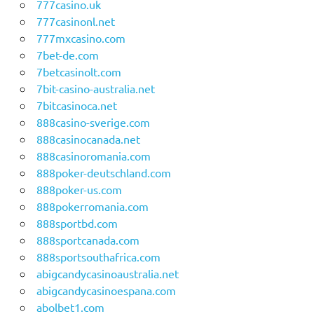
777casino.uk
777casinonl.net
777mxcasino.com
7bet-de.com
7betcasinolt.com
7bit-casino-australia.net
7bitcasinoca.net
888casino-sverige.com
888casinocanada.net
888casinoromania.com
888poker-deutschland.com
888poker-us.com
888pokerromania.com
888sportbd.com
888sportcanada.com
888sportsouthafrica.com
abigcandycasinoaustralia.net
abigcandycasinoespana.com
abolbet1.com