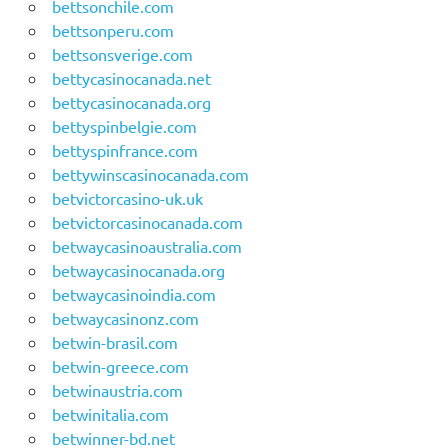
bettsonchile.com
bettsonperu.com
bettsonsverige.com
bettycasinocanada.net
bettycasinocanada.org
bettyspinbelgie.com
bettyspinfrance.com
bettywinscasinocanada.com
betvictorcasino-uk.uk
betvictorcasinocanada.com
betwaycasinoaustralia.com
betwaycasinocanada.org
betwaycasinoindia.com
betwaycasinonz.com
betwin-brasil.com
betwin-greece.com
betwinaustria.com
betwinitalia.com
betwinner-bd.net