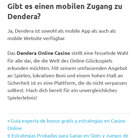
Gibt es einen mobilen Zugang zu
Dendera?
Ja, Dendera ist sowohl als mobile App als auch als
mobile Website verfügbar.
Das
Dendera Online Casino
stellt eine fesselnde Wahl
für alle dar, die die Welt des Online-Glücksspiels
erkunden möchten. Mit seinem umfassenden Angebot
an Spielen, lukrativen Boni und einem hohen Maß an
Sicherheit ist es eine Plattform, die du nicht verpassen
solltest. Mach dich bereit für ein unvergleichliches
Spielerlebnis!
Post
Previous
Guía experta de bonos gratis y estrategias en Casino
Post:
Online
navigation
Next
6 Estrategias Probadas para Ganar en Slots y Juegos de