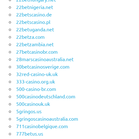
22betnigeria.net
22betscasino.de
22betscasino.pl
22betuganda.net
22betza.com
22betzambia.net
27betcasinobr.com
28marscasinoaustralia.net
30betcasinosverige.com
32red-casino-uk.uk
333-casino.org.uk
500-casino-br.com
500casinodeutschland.com
500casinouk.uk
5gringos.us
5gringoscasinoaustralia.com
711casinobelgique.com
777betus.us