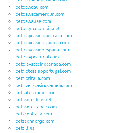
betpawaau.com
betpawacameroun.com
betpawauae.com
betplay-colombia.net
betplaycasinoaustralia.com
betplaycasinocanada.com
betplaycasinoespana.com
betplayportugal.com
betplayscasinocanada.com
betriotcasinoportugal.com
betriotitalia.com
betriverscasinocanada.com
betsafesuomi.com
betsson-chile.net
betsson-france.com`
betssonitalia.com
betssonnorge.com
bettilt.us