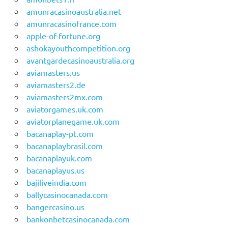
amunracasinoaustralia.net
amunracasinofrance.com
apple-of-fortune.org
ashokayouthcompetition.org
avantgardecasinoaustralia.org
aviamasters.us
aviamasters2.de
aviamasters2mx.com
aviatorgames.uk.com
aviatorplanegame.uk.com
bacanaplay-pt.com
bacanaplaybrasil.com
bacanaplayuk.com
bacanaplayus.us
bajiliveindia.com
ballycasinocanada.com
bangercasino.us
bankonbetcasinocanada.com