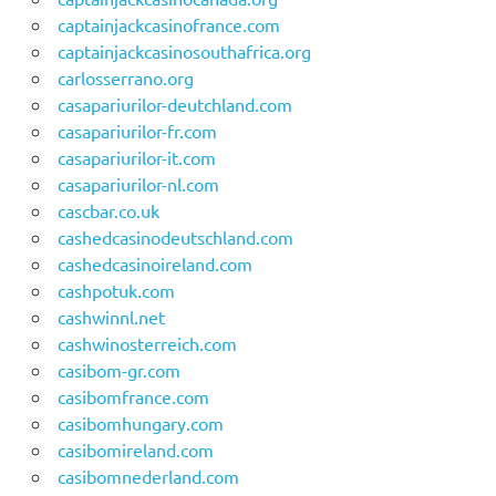
captainjackcasinofrance.com
captainjackcasinosouthafrica.org
carlosserrano.org
casapariurilor-deutchland.com
casapariurilor-fr.com
casapariurilor-it.com
casapariurilor-nl.com
cascbar.co.uk
cashedcasinodeutschland.com
cashedcasinoireland.com
cashpotuk.com
cashwinnl.net
cashwinosterreich.com
casibom-gr.com
casibomfrance.com
casibomhungary.com
casibomireland.com
casibomnederland.com