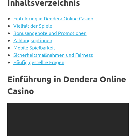
Inhaltsverzeichnis
Einführung in Dendera Online Casino
Vielfalt der Spiele
Bonusangebote und Promotionen
Zahlungsoptionen
Mobile Spielbarkeit
Sicherheitsmaßnahmen und Fairness
Häufig gestellte Fragen
Einführung in Dendera Online
Casino