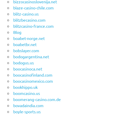
bizzocasinoslovenija.net
blaze-casino-chile.com
blitz-casino.us
blitzbecasino.com
blitzcasino-france.com
Blog
boabet-norge.net
boabetbr.net
bobslayer.com
bodogargentina.net
bodogus.us
boocasinoca.net
boocasinofinland.com
boocasinomexico.com
bookhippo.uk
boomcasino.us
boomerang-casino.com.de
bovadaindia.com
boyle-sports.us