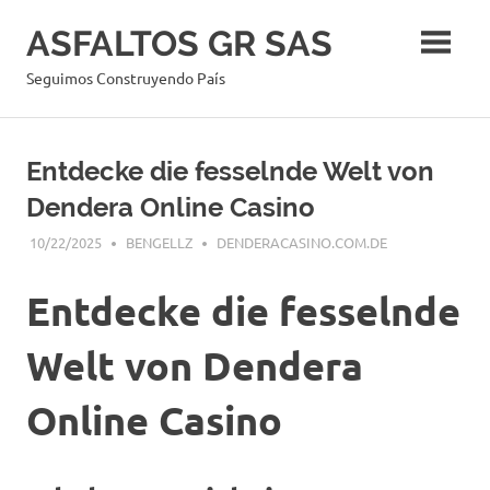
Skip
ASFALTOS GR SAS
to
content
Seguimos Construyendo País
Entdecke die fesselnde Welt von
Dendera Online Casino
10/22/2025
BENGELLZ
DENDERACASINO.COM.DE
Entdecke die fesselnde
Welt von Dendera
Online Casino