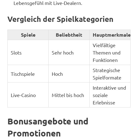
Lebensgefühl mit Live-Dealern.
Vergleich der Spielkategorien
Spiele
Beliebtheit
Hauptmerkmale
Vielfältige
Slots
Sehr hoch
Themen und
Funktionen
Strategische
Tischspiele
Hoch
Spielformate
Interaktive und
Live-Casino
Mittel bis hoch
soziale
Erlebnisse
Bonusangebote und
Promotionen