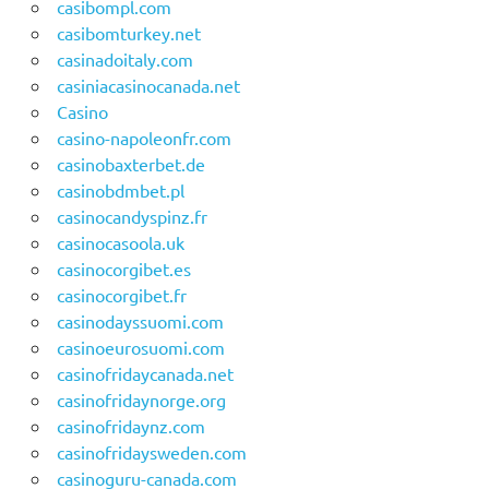
casibompl.com
casibomturkey.net
casinadoitaly.com
casiniacasinocanada.net
Casino
casino-napoleonfr.com
casinobaxterbet.de
casinobdmbet.pl
casinocandyspinz.fr
casinocasoola.uk
casinocorgibet.es
casinocorgibet.fr
casinodayssuomi.com
casinoeurosuomi.com
casinofridaycanada.net
casinofridaynorge.org
casinofridaynz.com
casinofridaysweden.com
casinoguru-canada.com