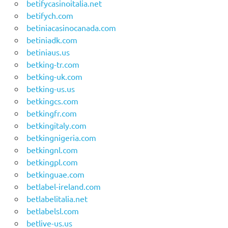
betifycasinoitalia.net
betifych.com
betiniacasinocanada.com
betiniadk.com
betiniaus.us
betking-tr.com
betking-uk.com
betking-us.us
betkingcs.com
betkingfr.com
betkingitaly.com
betkingnigeria.com
betkingnl.com
betkingpl.com
betkinguae.com
betlabel-ireland.com
betlabelitalia.net
betlabelsl.com
betlive-us.us