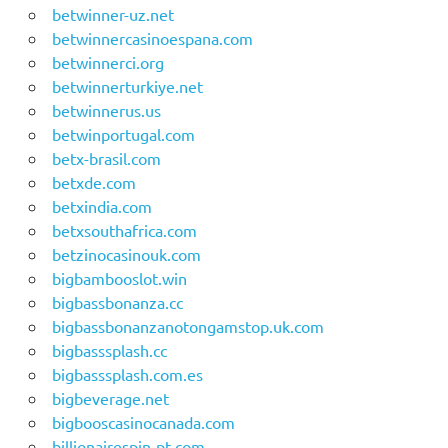
betwinner-uz.net
betwinnercasinoespana.com
betwinnerci.org
betwinnerturkiye.net
betwinnerus.us
betwinportugal.com
betx-brasil.com
betxde.com
betxindia.com
betxsouthafrica.com
betzinocasinouk.com
bigbambooslot.win
bigbassbonanza.cc
bigbassbonanzanotongamstop.uk.com
bigbasssplash.cc
bigbasssplash.com.es
bigbeverage.net
bigbooscasinocanada.com
billionairespin-pt.com