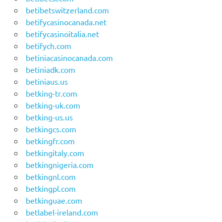
betibetswitzerland.com
betifycasinocanada.net
betifycasinoitalia.net
betifych.com
betiniacasinocanada.com
betiniadk.com
betiniaus.us
betking-tr.com
betking-uk.com
betking-us.us
betkingcs.com
betkingfr.com
betkingitaly.com
betkingnigeria.com
betkingnl.com
betkingpl.com
betkinguae.com
betlabel-ireland.com