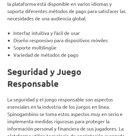
la plataforma está disponible en varios idiomas y
soporta diferentes métodos de pago para satisfacer las
necesidades de una audiencia global.
Interfaz intuitiva y fácil de usar
Diseño responsivo para dispositivos móviles
Soporte multilingüe
Variedad de métodos de pago
Seguridad y Juego
Responsable
La seguridad y el juego responsable son aspectos
esenciales en la industria de los juegos en línea.
Spinogambino se toma estos aspectos muy en serio e
implementa medidas rigurosas para proteger la
información personal y financiera de sus jugadores. La
plataforma utiliza tecnología de encriptación avanzada