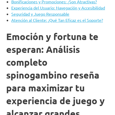
Bonificaciones y Promociones: ¿Son Atractivas?
Experiencia del Usuario: Navegación y Accesibilidad
Seguridad y Juego Responsable
Atención al Cliente: ¿Qué Tan Eficaz es el Soporte?
Emoción y fortuna te
esperan: Análisis
completo
spinogambino reseña
para maximizar tu
experiencia de juego y
alcanzar grandes