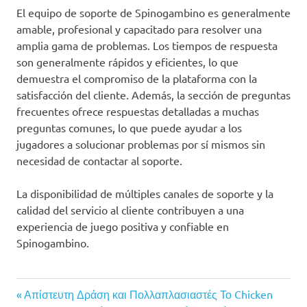
El equipo de soporte de Spinogambino es generalmente
amable, profesional y capacitado para resolver una
amplia gama de problemas. Los tiempos de respuesta
son generalmente rápidos y eficientes, lo que
demuestra el compromiso de la plataforma con la
satisfacción del cliente. Además, la sección de preguntas
frecuentes ofrece respuestas detalladas a muchas
preguntas comunes, lo que puede ayudar a los
jugadores a solucionar problemas por sí mismos sin
necesidad de contactar al soporte.
La disponibilidad de múltiples canales de soporte y la
calidad del servicio al cliente contribuyen a una
experiencia de juego positiva y confiable en
Spinogambino.
Post
Previous
Απίστευτη Δράση και Πολλαπλασιαστές Το Chicken