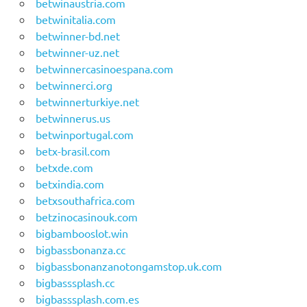
betwinaustria.com
betwinitalia.com
betwinner-bd.net
betwinner-uz.net
betwinnercasinoespana.com
betwinnerci.org
betwinnerturkiye.net
betwinnerus.us
betwinportugal.com
betx-brasil.com
betxde.com
betxindia.com
betxsouthafrica.com
betzinocasinouk.com
bigbambooslot.win
bigbassbonanza.cc
bigbassbonanzanotongamstop.uk.com
bigbasssplash.cc
bigbasssplash.com.es