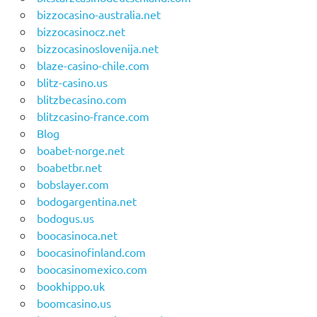
bizzocasino-australia.net
bizzocasinocz.net
bizzocasinoslovenija.net
blaze-casino-chile.com
blitz-casino.us
blitzbecasino.com
blitzcasino-france.com
Blog
boabet-norge.net
boabetbr.net
bobslayer.com
bodogargentina.net
bodogus.us
boocasinoca.net
boocasinofinland.com
boocasinomexico.com
bookhippo.uk
boomcasino.us