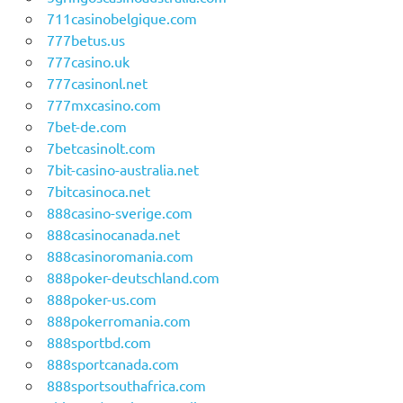
711casinobelgique.com
777betus.us
777casino.uk
777casinonl.net
777mxcasino.com
7bet-de.com
7betcasinolt.com
7bit-casino-australia.net
7bitcasinoca.net
888casino-sverige.com
888casinocanada.net
888casinoromania.com
888poker-deutschland.com
888poker-us.com
888pokerromania.com
888sportbd.com
888sportcanada.com
888sportsouthafrica.com