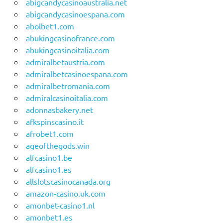
abigcandycasinoaustralia.net
abigcandycasinoespana.com
abolbet1.com
abukingcasinofrance.com
abukingcasinoitalia.com
admiralbetaustria.com
admiralbetcasinoespana.com
admiralbetromania.com
admiralcasinoitalia.com
adonnasbakery.net
afkspinscasino.it
afrobet1.com
ageofthegods.win
alfcasino1.be
alfcasino1.es
allslotscasinocanada.org
amazon-casino.uk.com
amonbet-casino1.nl
amonbet1.es