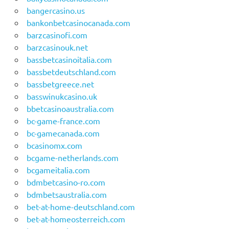
bangercasino.us
bankonbetcasinocanada.com
barzcasinofi.com
barzcasinouk.net
bassbetcasinoitalia.com
bassbetdeutschland.com
bassbetgreece.net
basswinukcasino.uk
bbetcasinoaustralia.com
bc-game-france.com
bc-gamecanada.com
bcasinomx.com
bcgame-netherlands.com
bcgameitalia.com
bdmbetcasino-ro.com
bdmbetsaustralia.com
bet-at-home-deutschland.com
bet-at-homeosterreich.com