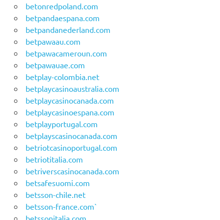
betonredpoland.com
betpandaespana.com
betpandanederland.com
betpawaau.com
betpawacameroun.com
betpawauae.com
betplay-colombia.net
betplaycasinoaustralia.com
betplaycasinocanada.com
betplaycasinoespana.com
betplayportugal.com
betplayscasinocanada.com
betriotcasinoportugal.com
betriotitalia.com
betriverscasinocanada.com
betsafesuomi.com
betsson-chile.net
betsson-france.com`
betssonitalia.com