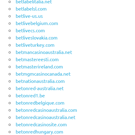
betlabelitalia.net
betlabelsl.com
betlive-us.us
betlivebelgium.com
betlivecs.com
betliveslovakia.com
betliveturkey.com
betmancasinoaustralia.net
betmastereesti.com
betmasterireland.com
betmgmcasinocanada.net
betnationaustralia.com
betonred-australia.net
betonred1.be
betonredbelgique.com
betonredcasinoaustralia.com
betonredcasinoaustralia.net
betonredcasinosite.com
betonredhungary.com