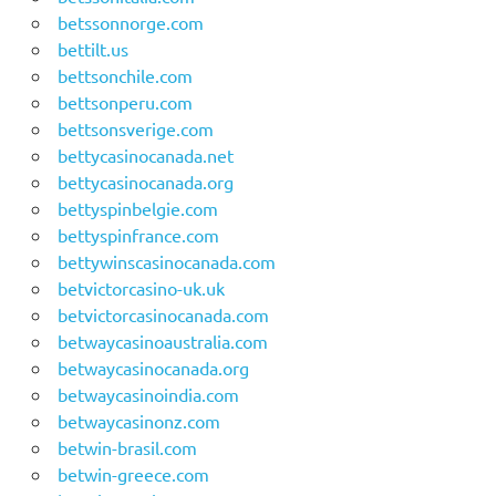
betssonnorge.com
bettilt.us
bettsonchile.com
bettsonperu.com
bettsonsverige.com
bettycasinocanada.net
bettycasinocanada.org
bettyspinbelgie.com
bettyspinfrance.com
bettywinscasinocanada.com
betvictorcasino-uk.uk
betvictorcasinocanada.com
betwaycasinoaustralia.com
betwaycasinocanada.org
betwaycasinoindia.com
betwaycasinonz.com
betwin-brasil.com
betwin-greece.com