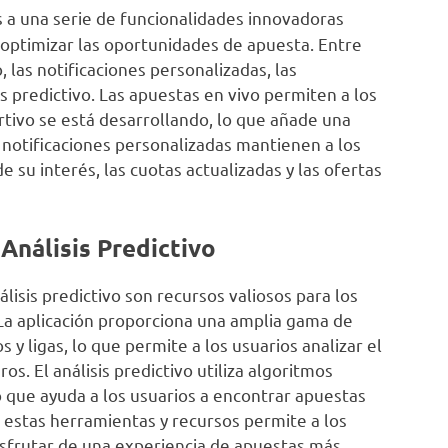
s a una serie de funcionalidades innovadoras
 optimizar las oportunidades de apuesta. Entre
 las notificaciones personalizadas, las
is predictivo. Las apuestas en vivo permiten a los
rtivo se está desarrollando, lo que añade una
 notificaciones personalizadas mantienen a los
 su interés, las cuotas actualizadas y las ofertas
Análisis Predictivo
álisis predictivo son recursos valiosos para los
La aplicación proporciona una amplia gama de
 y ligas, lo que permite a los usuarios analizar el
os. El análisis predictivo utiliza algoritmos
o que ayuda a los usuarios a encontrar apuestas
 estas herramientas y recursos permite a los
isfrutar de una experiencia de apuestas más