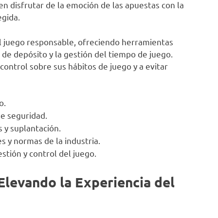
en disfrutar de la emoción de las apuestas con la
egida.
l juego responsable, ofreciendo herramientas
 de depósito y la gestión del tiempo de juego.
control sobre sus hábitos de juego y a evitar
o.
de seguridad.
 y suplantación.
s y normas de la industria.
tión y control del juego.
Elevando la Experiencia del