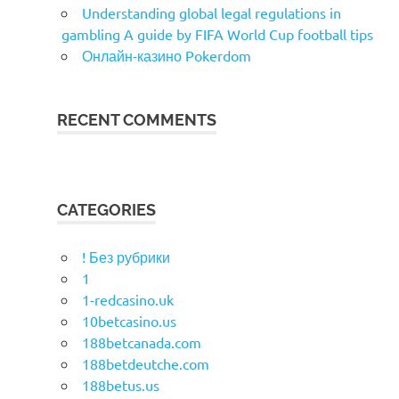
Understanding global legal regulations in
gambling A guide by FIFA World Cup football tips
Онлайн-казино Pokerdom
RECENT COMMENTS
CATEGORIES
! Без рубрики
1
1-redcasino.uk
10betcasino.us
188betcanada.com
188betdeutche.com
188betus.us