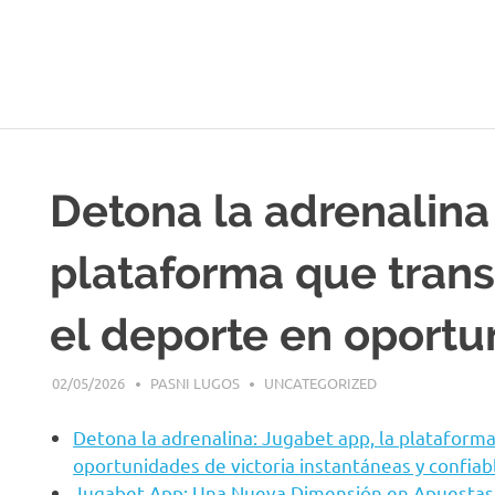
Detona la adrenalina
plataforma que trans
el deporte en oportu
02/05/2026
PASNI LUGOS
UNCATEGORIZED
Detona la adrenalina: Jugabet app, la plataform
oportunidades de victoria instantáneas y confiab
Jugabet App: Una Nueva Dimensión en Apuestas