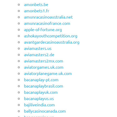
amonbets.be
amonbets1.fr
amunracasinoaustralia.net
amunracasinofrance.com
apple-of-fortune.org
ashokayouthcompetition.org
avantgardecasinoaustralia.org
aviamasters.us
aviamasters2.de
aviamasters2mx.com
aviatorgames.uk.com
aviatorplanegame.uk.com
bacanaplay-pt.com
bacanaplaybrasil.com
bacanaplayuk.com
bacanaplayus.us
bajiliveindia.com
ballycasinocanada.com
bangercasino.us