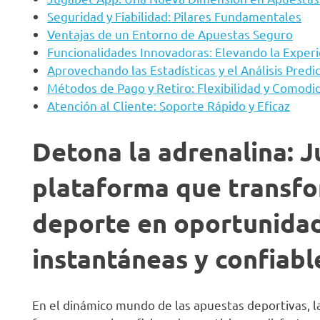
Seguridad y Fiabilidad: Pilares Fundamentales
Ventajas de un Entorno de Apuestas Seguro
Funcionalidades Innovadoras: Elevando la Experi
Aprovechando las Estadísticas y el Análisis Predi
Métodos de Pago y Retiro: Flexibilidad y Comodi
Atención al Cliente: Soporte Rápido y Eficaz
Detona la adrenalina: J
plataforma que transfo
deporte en oportunidad
instantáneas y confiabl
En el dinámico mundo de las apuestas deportivas, l