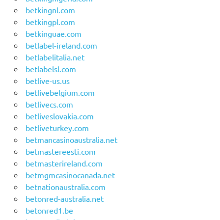
betkingnl.com
betkingpl.com
betkinguae.com
betlabel-ireland.com
betlabelitalia.net
betlabelsl.com
betlive-us.us
betlivebelgium.com
betlivecs.com
betliveslovakia.com
betliveturkey.com
betmancasinoaustralia.net
betmastereesti.com
betmasterireland.com
betmgmcasinocanada.net
betnationaustralia.com
betonred-australia.net
betonred1.be