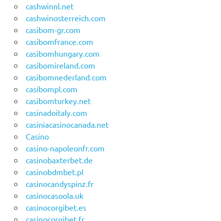
cashwinnl.net
cashwinosterreich.com
casibom-gr.com
casibomfrance.com
casibomhungary.com
casibomireland.com
casibomnederland.com
casibompl.com
casibomturkey.net
casinadoitaly.com
casiniacasinocanada.net
Casino
casino-napoleonfr.com
casinobaxterbet.de
casinobdmbet.pl
casinocandyspinz.fr
casinocasoola.uk
casinocorgibet.es
casinocorgibet.fr