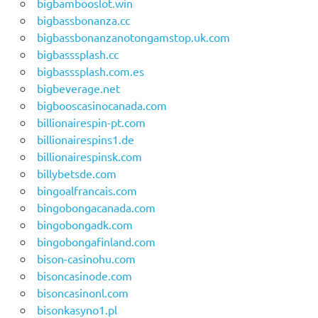
bigbambooslot.win
bigbassbonanza.cc
bigbassbonanzanotongamstop.uk.com
bigbasssplash.cc
bigbasssplash.com.es
bigbeverage.net
bigbooscasinocanada.com
billionairespin-pt.com
billionairespins1.de
billionairespinsk.com
billybetsde.com
bingoalfrancais.com
bingobongacanada.com
bingobongadk.com
bingobongafinland.com
bison-casinohu.com
bisoncasinode.com
bisoncasinonl.com
bisonkasyno1.pl