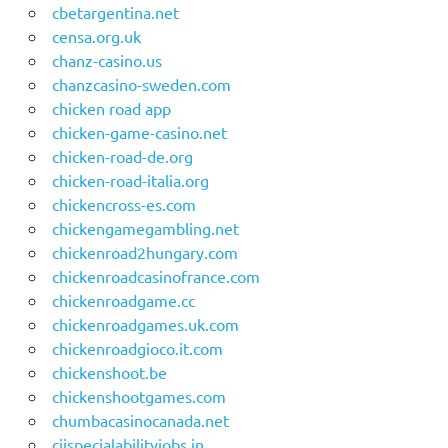
cbetargentina.net
censa.org.uk
chanz-casino.us
chanzcasino-sweden.com
chicken road app
chicken-game-casino.net
chicken-road-de.org
chicken-road-italia.org
chickencross-es.com
chickengamegambling.net
chickenroad2hungary.com
chickenroadcasinofrance.com
chickenroadgame.cc
chickenroadgames.uk.com
chickenroadgioco.it.com
chickenshoot.be
chickenshootgames.com
chumbacasinocanada.net
ciispecialabilityjobs.in