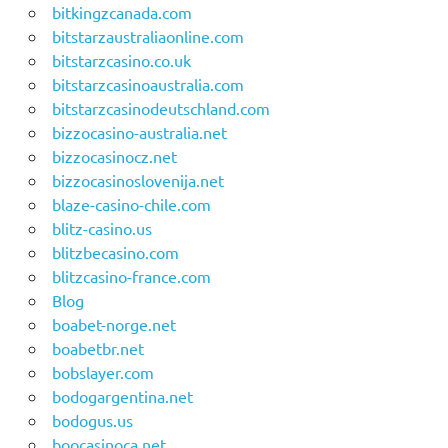
bitkingzcanada.com
bitstarzaustraliaonline.com
bitstarzcasino.co.uk
bitstarzcasinoaustralia.com
bitstarzcasinodeutschland.com
bizzocasino-australia.net
bizzocasinocz.net
bizzocasinoslovenija.net
blaze-casino-chile.com
blitz-casino.us
blitzbecasino.com
blitzcasino-france.com
Blog
boabet-norge.net
boabetbr.net
bobslayer.com
bodogargentina.net
bodogus.us
boocasinoca.net