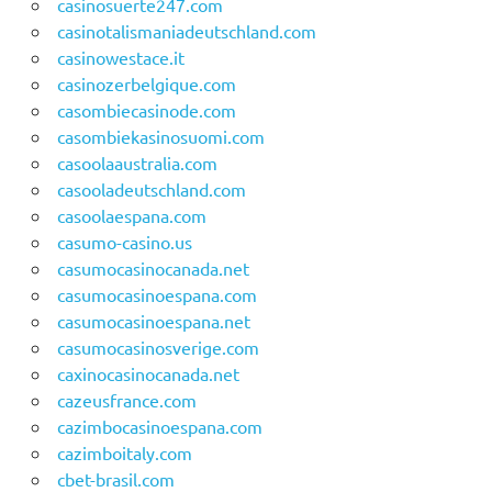
casinosuerte247.com
casinotalismaniadeutschland.com
casinowestace.it
casinozerbelgique.com
casombiecasinode.com
casombiekasinosuomi.com
casoolaaustralia.com
casooladeutschland.com
casoolaespana.com
casumo-casino.us
casumocasinocanada.net
casumocasinoespana.com
casumocasinoespana.net
casumocasinosverige.com
caxinocasinocanada.net
cazeusfrance.com
cazimbocasinoespana.com
cazimboitaly.com
cbet-brasil.com