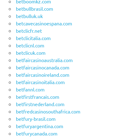
betboomkz.com
betbullbrasil.com
betbulluk.uk
betcavecasinoespana.com
betclicfr.net
betclicitalia.com
betclicnl.com
betclicuk.com
betfaircasinoaustralia.com
betfaircasinocanada.com
betfaircasinoireland.com
betfaircasinoitalia.com
betfannl.com
betfirstfrancais.com
betfirstnederland.com
betfredcasinosouthafrica.com
betfury-brasil.com
betfuryargentina.com
betfurycanada.com