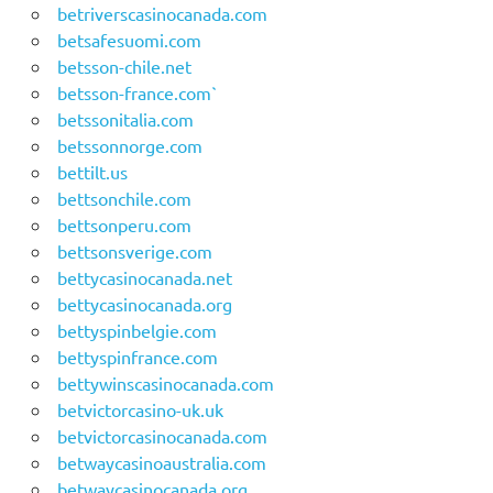
betriverscasinocanada.com
betsafesuomi.com
betsson-chile.net
betsson-france.com`
betssonitalia.com
betssonnorge.com
bettilt.us
bettsonchile.com
bettsonperu.com
bettsonsverige.com
bettycasinocanada.net
bettycasinocanada.org
bettyspinbelgie.com
bettyspinfrance.com
bettywinscasinocanada.com
betvictorcasino-uk.uk
betvictorcasinocanada.com
betwaycasinoaustralia.com
betwaycasinocanada.org