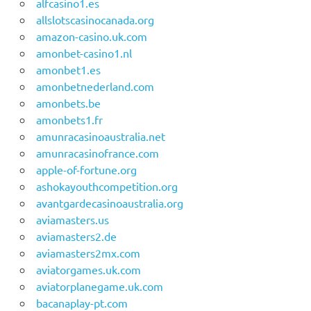
alfcasino1.es
allslotscasinocanada.org
amazon-casino.uk.com
amonbet-casino1.nl
amonbet1.es
amonbetnederland.com
amonbets.be
amonbets1.fr
amunracasinoaustralia.net
amunracasinofrance.com
apple-of-fortune.org
ashokayouthcompetition.org
avantgardecasinoaustralia.org
aviamasters.us
aviamasters2.de
aviamasters2mx.com
aviatorgames.uk.com
aviatorplanegame.uk.com
bacanaplay-pt.com