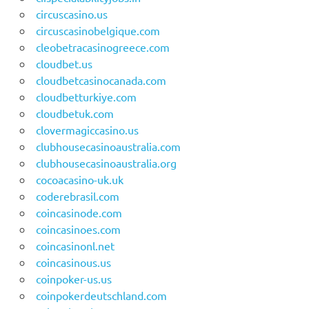
circuscasino.us
circuscasinobelgique.com
cleobetracasinogreece.com
cloudbet.us
cloudbetcasinocanada.com
cloudbetturkiye.com
cloudbetuk.com
clovermagiccasino.us
clubhousecasinoaustralia.com
clubhousecasinoaustralia.org
cocoacasino-uk.uk
coderebrasil.com
coincasinode.com
coincasinoes.com
coincasinonl.net
coincasinous.us
coinpoker-us.us
coinpokerdeutschland.com