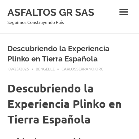
Skip
ASFALTOS GR SAS
to
content
Seguimos Construyendo País
Descubriendo la Experiencia
Plinko en Tierra Española
09/23/2025
BENGELLZ
CARLOSSERRANO.ORG
Descubriendo la
Experiencia Plinko en
Tierra Española