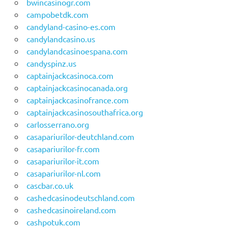
bwincasinogr.com
campobetdk.com
candyland-casino-es.com
candylandcasino.us
candylandcasinoespana.com
candyspinz.us
captainjackcasinoca.com
captainjackcasinocanada.org
captainjackcasinofrance.com
captainjackcasinosouthafrica.org
carlosserrano.org
casapariurilor-deutchland.com
casapariurilor-fr.com
casapariurilor-it.com
casapariurilor-nl.com
cascbar.co.uk
cashedcasinodeutschland.com
cashedcasinoireland.com
cashpotuk.com