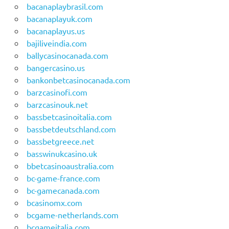
bacanaplaybrasil.com
bacanaplayuk.com
bacanaplayus.us
bajiliveindia.com
ballycasinocanada.com
bangercasino.us
bankonbetcasinocanada.com
barzcasinofi.com
barzcasinouk.net
bassbetcasinoitalia.com
bassbetdeutschland.com
bassbetgreece.net
basswinukcasino.uk
bbetcasinoaustralia.com
bc-game-france.com
bc-gamecanada.com
bcasinomx.com
bcgame-netherlands.com
bcgameitalia.com