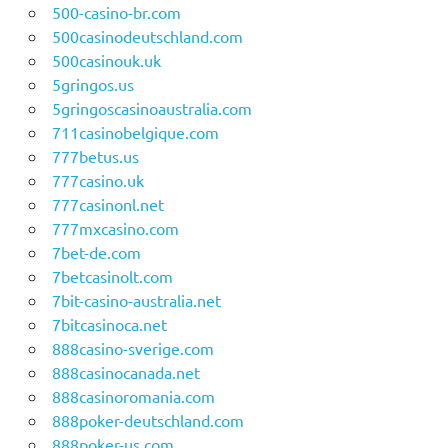
500-casino-br.com
500casinodeutschland.com
500casinouk.uk
5gringos.us
5gringoscasinoaustralia.com
711casinobelgique.com
777betus.us
777casino.uk
777casinonl.net
777mxcasino.com
7bet-de.com
7betcasinolt.com
7bit-casino-australia.net
7bitcasinoca.net
888casino-sverige.com
888casinocanada.net
888casinoromania.com
888poker-deutschland.com
888poker-us.com