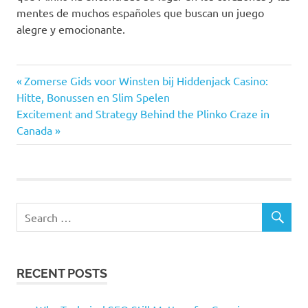
mentes de muchos españoles que buscan un juego
alegre y emocionante.
Post
Previous
Zomerse Gids voor Winsten bij Hiddenjack Casino:
Post:
Hitte, Bonussen en Slim Spelen
navigation
Next
Excitement and Strategy Behind the Plinko Craze in
Post:
Canada
RECENT POSTS