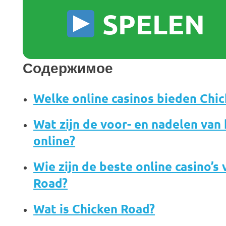
SPELEN
Содержимое
Welke online casinos bieden Chi
Wat zijn de voor- en nadelen van
online?
Wie zijn de beste online casino’s
Road?
Wat is Chicken Road?