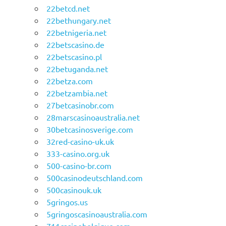
22betcd.net
22bethungary.net
22betnigeria.net
22betscasino.de
22betscasino.pl
22betuganda.net
22betza.com
22betzambia.net
27betcasinobr.com
28marscasinoaustralia.net
30betcasinosverige.com
32red-casino-uk.uk
333-casino.org.uk
500-casino-br.com
500casinodeutschland.com
500casinouk.uk
5gringos.us
5gringoscasinoaustralia.com
711casinobelgique.com