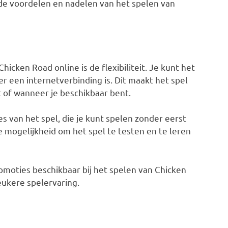
we de voordelen en nadelen van het spelen van
icken Road online is de flexibiliteit. Je kunt het
er een internetverbinding is. Dit maakt het spel
 of wanneer je beschikbaar bent.
s van het spel, die je kunt spelen zonder eerst
de mogelijkheid om het spel te testen en te leren
omoties beschikbaar bij het spelen van Chicken
leukere spelervaring.