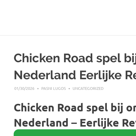
Chicken Road spel bij
Nederland Eerlijke R
01/30/2026
PASNI LUGOS
UNCATEGORIZED
Chicken Road spel bij on
Nederland – Eerlijke R