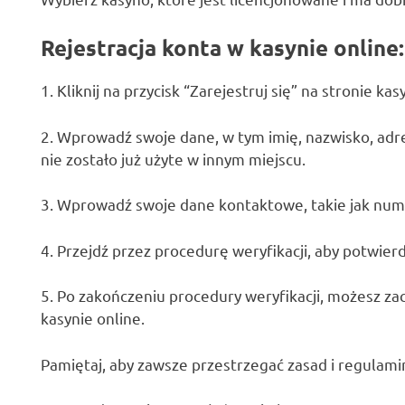
Rejestracja konta w kasynie online:
1. Kliknij na przycisk “Zarejestruj się” na stronie kas
2. Wprowadź swoje dane, w tym imię, nazwisko, adres e
nie zostało już użyte w innym miejscu.
3. Wprowadź swoje dane kontaktowe, takie jak numer
4. Przejdź przez procedurę weryfikacji, aby potwier
5. Po zakończeniu procedury weryfikacji, możesz zac
kasynie online.
Pamiętaj, aby zawsze przestrzegać zasad i regulami