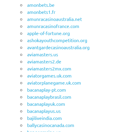
amonbets.be
amonbets1.fr
amunracasinoaustralia.net
amunracasinofrance.com
apple-of-fortune.org
ashokayouthcompetition.org
avantgardecasinoaustralia.org
aviamasters.us
aviamasters2.de
aviamasters2mx.com
aviatorgames.uk.com
aviatorplanegame.uk.com
bacanaplay-pt.com
bacanaplaybrasil.com
bacanaplayuk.com
bacanaplayus.us
bajiliveindia.com
ballycasinocanada.com
bangercasino.us