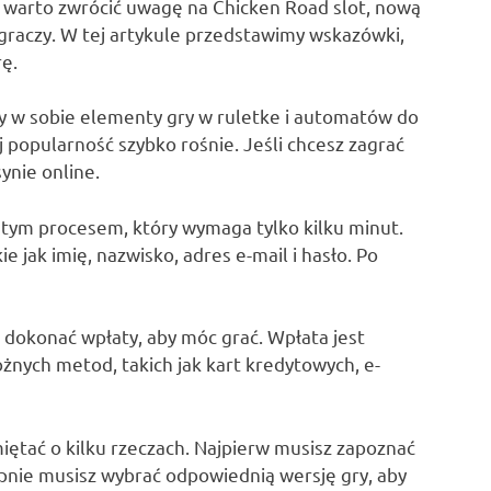
 warto zwrócić uwagę na Chicken Road slot, nową
graczy. W tej artykule przedstawimy wskazówki,
rę.
zy w sobie elementy gry w ruletke i automatów do
ej popularność szybko rośnie. Jeśli chcesz zagrać
ynie online.
stym procesem, który wymaga tylko kilku minut.
e jak imię, nazwisko, adres e-mail i hasło. Po
 dokonać wpłaty, aby móc grać. Wpłata jest
żnych metod, takich jak kart kredytowych, e-
iętać o kilku rzeczach. Najpierw musisz zapoznać
ępnie musisz wybrać odpowiednią wersję gry, aby