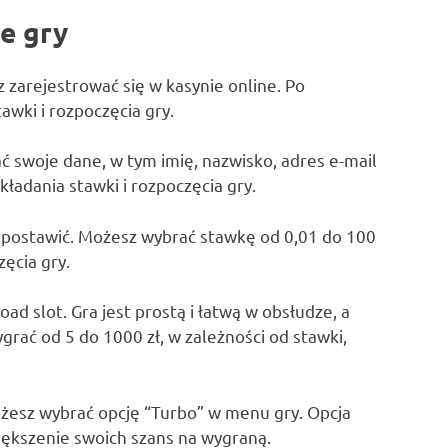
ie gry
 zarejestrować się w kasynie online. Po
awki i rozpoczęcia gry.
ć swoje dane, w tym imię, nazwisko, adres e-mail
kładania stawki i rozpoczęcia gry.
z postawić. Możesz wybrać stawkę od 0,01 do 100
zęcia gry.
ad slot. Gra jest prostą i łatwą w obsłudze, a
rać od 5 do 1000 zł, w zależności od stawki,
ożesz wybrać opcję “Turbo” w menu gry. Opcja
większenie swoich szans na wygraną.