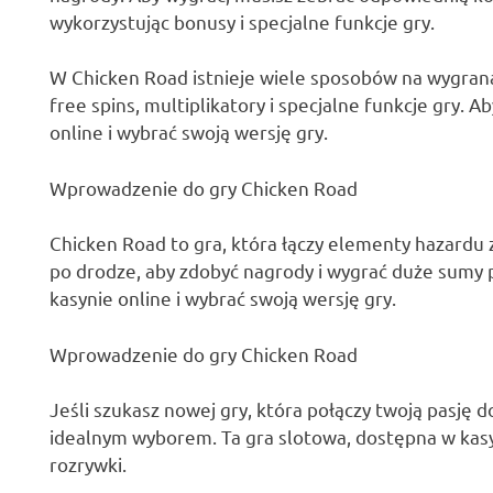
wykorzystując bonusy i specjalne funkcje gry.
W Chicken Road istnieje wiele sposobów na wygraną
free spins, multiplikatory i specjalne funkcje gry. A
online i wybrać swoją wersję gry.
Wprowadzenie do gry Chicken Road
Chicken Road to gra, która łączy elementy hazardu 
po drodze, aby zdobyć nagrody i wygrać duże sumy p
kasynie online i wybrać swoją wersję gry.
Wprowadzenie do gry Chicken Road
Jeśli szukasz nowej gry, która połączy twoją pasję d
idealnym wyborem. Ta gra slotowa, dostępna w kasyn
rozrywki.