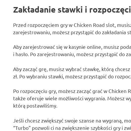
Zakładanie stawki i rozpoczęc
Przed rozpoczęciem gry w Chicken Road slot, musisz
zarejestrowaniu, możesz przystąpić do zakładania st
Aby zarejestrować się w kasynie online, musisz poda
i hasło. Po zarejestrowaniu, możesz przystąpić do za
Aby zacząć grę, musisz wybrać stawkę, którą chces
zł. Po wybraniu stawki, możesz przystąpić do rozpoc
Po rozpoczęciu gry, możesz zacząć grać w Chicken Ro
także oferuje wiele możliwości wygrania. Możesz wyg
którą postawiliśmy.
Jeśli chcesz zwiększyć swoje szanse na wygraną, m
“Turbo” pozwoli ci na zwiększenie szybkości gry i z