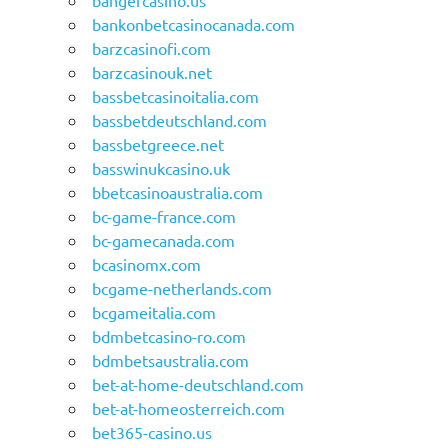
bankonbetcasinocanada.com
barzcasinofi.com
barzcasinouk.net
bassbetcasinoitalia.com
bassbetdeutschland.com
bassbetgreece.net
basswinukcasino.uk
bbetcasinoaustralia.com
bc-game-france.com
bc-gamecanada.com
bcasinomx.com
bcgame-netherlands.com
bcgameitalia.com
bdmbetcasino-ro.com
bdmbetsaustralia.com
bet-at-home-deutschland.com
bet-at-homeosterreich.com
bet365-casino.us