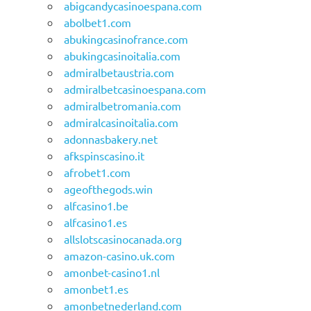
abigcandycasinoespana.com
abolbet1.com
abukingcasinofrance.com
abukingcasinoitalia.com
admiralbetaustria.com
admiralbetcasinoespana.com
admiralbetromania.com
admiralcasinoitalia.com
adonnasbakery.net
afkspinscasino.it
afrobet1.com
ageofthegods.win
alfcasino1.be
alfcasino1.es
allslotscasinocanada.org
amazon-casino.uk.com
amonbet-casino1.nl
amonbet1.es
amonbetnederland.com