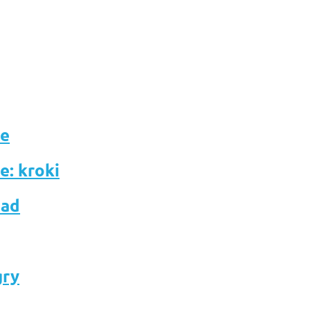
ne
e: kroki
oad
gry