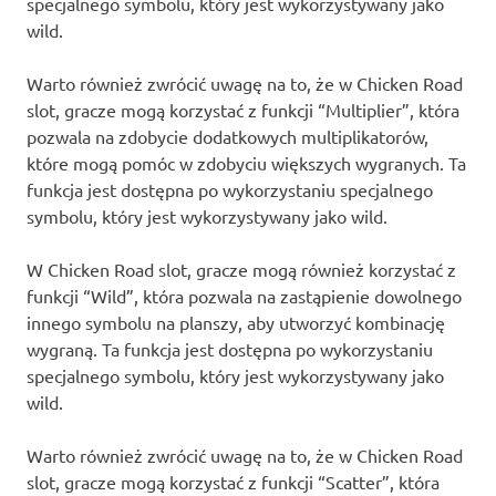
specjalnego symbolu, który jest wykorzystywany jako
wild.
Warto również zwrócić uwagę na to, że w Chicken Road
slot, gracze mogą korzystać z funkcji “Multiplier”, która
pozwala na zdobycie dodatkowych multiplikatorów,
które mogą pomóc w zdobyciu większych wygranych. Ta
funkcja jest dostępna po wykorzystaniu specjalnego
symbolu, który jest wykorzystywany jako wild.
W Chicken Road slot, gracze mogą również korzystać z
funkcji “Wild”, która pozwala na zastąpienie dowolnego
innego symbolu na planszy, aby utworzyć kombinację
wygraną. Ta funkcja jest dostępna po wykorzystaniu
specjalnego symbolu, który jest wykorzystywany jako
wild.
Warto również zwrócić uwagę na to, że w Chicken Road
slot, gracze mogą korzystać z funkcji “Scatter”, która