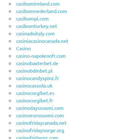
casibomireland.com
casibomnederland.com
casibompl.com
casibomturkey.net
casinadoitaly.com
casiniacasinocanada.net
Casino
casino-napoleonfr.com
casinobaxterbet.de
casinobdmbet.pl
casinocandyspinz.fr
casinocasoola.uk
casinocorgibet.es
casinocorgibet.fr
casinodayssuomi.com
casinoeurosuomi.com
casinofridaycanada.net
casinofridaynorge.org
casinofridaynz.com