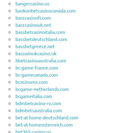
bangercasino.us
bankonbetcasinocanada.com
barzcasinofi.com
barzcasinouk.net
bassbetcasinoitalia.com
bassbetdeutschland.com
bassbetgreece.net
basswinukcasino.uk
bbetcasinoaustralia.com
bc-game-france.com
bc-gamecanada.com
bcasinomx.com
bcgame-netherlands.com
bcgameitalia.com
bdmbetcasino-ro.com
bdmbetsaustralia.com
bet-at-home-deutschland.com
bet-at-homeosterreich.com
bet365-casino.us