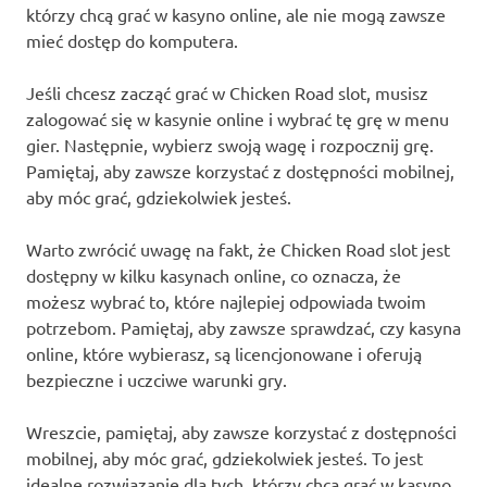
którzy chcą grać w kasyno online, ale nie mogą zawsze
mieć dostęp do komputera.
Jeśli chcesz zacząć grać w Chicken Road slot, musisz
zalogować się w kasynie online i wybrać tę grę w menu
gier. Następnie, wybierz swoją wagę i rozpocznij grę.
Pamiętaj, aby zawsze korzystać z dostępności mobilnej,
aby móc grać, gdziekolwiek jesteś.
Warto zwrócić uwagę na fakt, że Chicken Road slot jest
dostępny w kilku kasynach online, co oznacza, że
możesz wybrać to, które najlepiej odpowiada twoim
potrzebom. Pamiętaj, aby zawsze sprawdzać, czy kasyna
online, które wybierasz, są licencjonowane i oferują
bezpieczne i uczciwe warunki gry.
Wreszcie, pamiętaj, aby zawsze korzystać z dostępności
mobilnej, aby móc grać, gdziekolwiek jesteś. To jest
idealne rozwiązanie dla tych, którzy chcą grać w kasyno