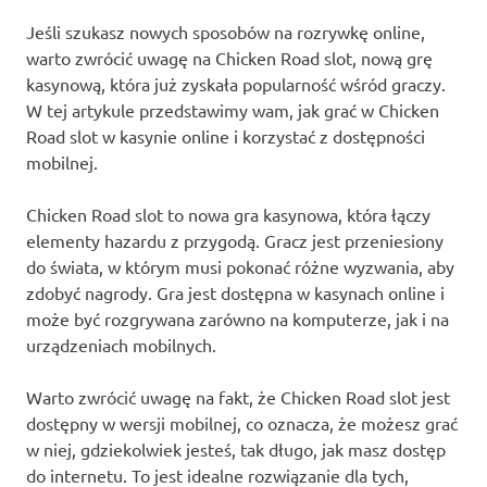
Jeśli szukasz nowych sposobów na rozrywkę online,
warto zwrócić uwagę na Chicken Road slot, nową grę
kasynową, która już zyskała popularność wśród graczy.
W tej artykule przedstawimy wam, jak grać w Chicken
Road slot w kasynie online i korzystać z dostępności
mobilnej.
Chicken Road slot to nowa gra kasynowa, która łączy
elementy hazardu z przygodą. Gracz jest przeniesiony
do świata, w którym musi pokonać różne wyzwania, aby
zdobyć nagrody. Gra jest dostępna w kasynach online i
może być rozgrywana zarówno na komputerze, jak i na
urządzeniach mobilnych.
Warto zwrócić uwagę na fakt, że Chicken Road slot jest
dostępny w wersji mobilnej, co oznacza, że możesz grać
w niej, gdziekolwiek jesteś, tak długo, jak masz dostęp
do internetu. To jest idealne rozwiązanie dla tych,