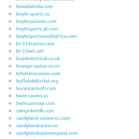
bovadaindia.com
boyle-sports.us
boylecasinoie.com
boylesports-pl.com
boylesportssouthafrica.com
br-333casino.com
br-55bet.net
braidelectrical.co.uk
brango-casino-us.us
brbetanocasino.com
buffaloblitzslot.org
burancasinofi.com
bwin-casino.us
bwincasinogr.com
campobetdk.com
candyland-casino-es.com
candylandcasino.us
candylandcasinoespana.com