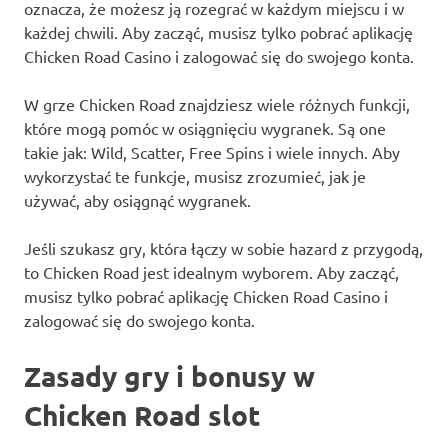
oznacza, że możesz ją rozegrać w każdym miejscu i w
każdej chwili. Aby zacząć, musisz tylko pobrać aplikację
Chicken Road Casino i zalogować się do swojego konta.
W grze Chicken Road znajdziesz wiele różnych funkcji,
które mogą pomóc w osiągnięciu wygranek. Są one
takie jak: Wild, Scatter, Free Spins i wiele innych. Aby
wykorzystać te funkcje, musisz zrozumieć, jak je
używać, aby osiągnąć wygranek.
Jeśli szukasz gry, która łączy w sobie hazard z przygodą,
to Chicken Road jest idealnym wyborem. Aby zacząć,
musisz tylko pobrać aplikację Chicken Road Casino i
zalogować się do swojego konta.
Zasady gry i bonusy w
Chicken Road slot