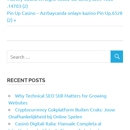
Post
Post:
.14703 (2)
navigation
Next
Pin Up Casino – Azrbaycanda onlayn kazino Pin-Up.6528
Post:
(2)
RECENT POSTS
Why Technical SEO Still Matters for Growing
Websites
Cryptocurrency Gokplatform Buiten Cruks: Jouw
Onafhankelijkheid bij Online Spelen
Casinò Digitali Italia: Manuale Completa al