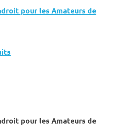
ndroit pour les Amateurs de
its
ndroit pour les Amateurs de