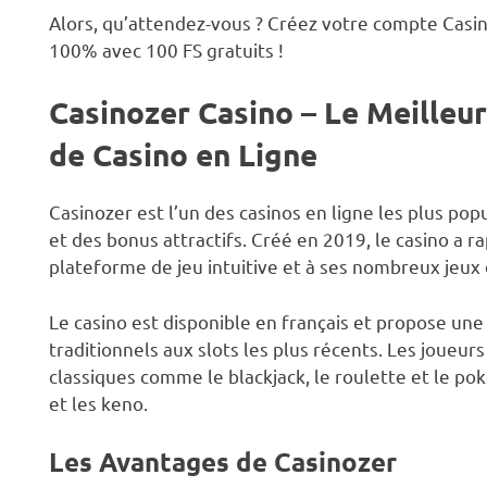
Alors, qu’attendez-vous ? Créez votre compte Casi
100% avec 100 FS gratuits !
Casinozer Casino – Le Meilleu
de Casino en Ligne
Casinozer est l’un des casinos en ligne les plus pop
et des bonus attractifs. Créé en 2019, le casino a 
plateforme de jeu intuitive et à ses nombreux jeux 
Le casino est disponible en français et propose une 
traditionnels aux slots les plus récents. Les joueurs
classiques comme le blackjack, le roulette et le po
et les keno.
Les Avantages de Casinozer