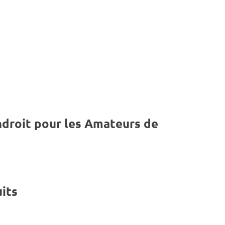
ndroit pour les Amateurs de
its