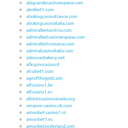
abigcandycasinoespana.com
abolbet1.com
abukingcasinofrance.com
abukingcasinoitalia.com
admiralbetaustria.com
admiralbetcasinoespana.com
admiralbetromania.com
admiralcasinoitalia.com
adonnasbakery.net
afkspinscasino.it
afrobet1.com
ageofthegods.win
alfcasino1.be
alfcasino1.es
allslotscasinocanada.org
amazon-casino.uk.com
amonbet-casino1.nl
amonbet1.es
amonbetnederland.com