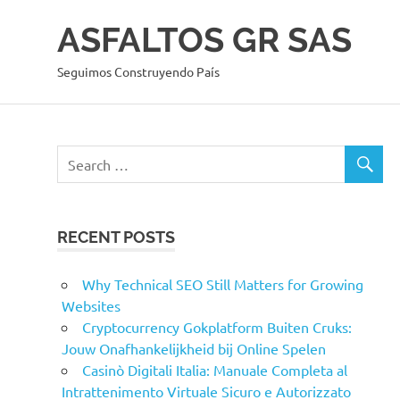
ASFALTOS GR SAS
Seguimos Construyendo País
Skip
to
content
RECENT POSTS
Why Technical SEO Still Matters for Growing
Websites
Cryptocurrency Gokplatform Buiten Cruks:
Jouw Onafhankelijkheid bij Online Spelen
Casinò Digitali Italia: Manuale Completa al
Intrattenimento Virtuale Sicuro e Autorizzato