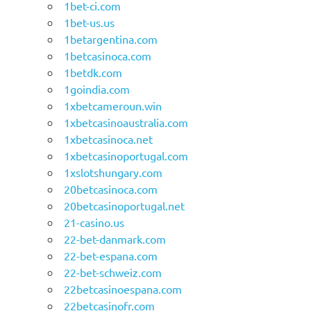
1bet-ci.com
1bet-us.us
1betargentina.com
1betcasinoca.com
1betdk.com
1goindia.com
1xbetcameroun.win
1xbetcasinoaustralia.com
1xbetcasinoca.net
1xbetcasinoportugal.com
1xslotshungary.com
20betcasinoca.com
20betcasinoportugal.net
21-casino.us
22-bet-danmark.com
22-bet-espana.com
22-bet-schweiz.com
22betcasinoespana.com
22betcasinofr.com