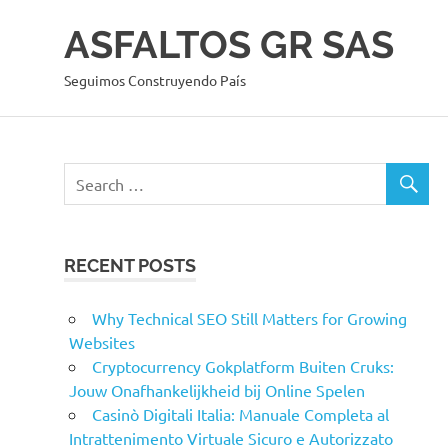
ASFALTOS GR SAS
Seguimos Construyendo País
Skip
to
content
RECENT POSTS
Why Technical SEO Still Matters for Growing
Websites
Cryptocurrency Gokplatform Buiten Cruks:
Jouw Onafhankelijkheid bij Online Spelen
Casinò Digitali Italia: Manuale Completa al
Intrattenimento Virtuale Sicuro e Autorizzato