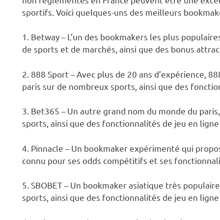
sportifs. Voici quelques-uns des meilleurs bookma
1. Betway – L’un des bookmakers les plus populair
de sports et de marchés, ainsi que des bonus attrac
2. 888 Sport – Avec plus de 20 ans d’expérience, 8
paris sur de nombreux sports, ainsi que des fonction
3. Bet365 – Un autre grand nom du monde du paris
sports, ainsi que des fonctionnalités de jeu en ligne
4. Pinnacle – Un bookmaker expérimenté qui propos
connu pour ses odds compétitifs et ses fonctionnali
5. SBOBET – Un bookmaker asiatique très populair
sports, ainsi que des fonctionnalités de jeu en ligne