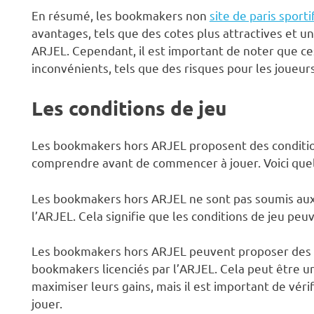
En résumé, les bookmakers non
site de paris sporti
avantages, tels que des cotes plus attractives et un
ARJEL. Cependant, il est important de noter que 
inconvénients, tels que des risques pour les joueur
Les conditions de jeu
Les bookmakers hors ARJEL proposent des conditions
comprendre avant de commencer à jouer. Voici que
Les bookmakers hors ARJEL ne sont pas soumis aux
l’ARJEL. Cela signifie que les conditions de jeu peu
Les bookmakers hors ARJEL peuvent proposer des t
bookmakers licenciés par l’ARJEL. Cela peut être u
maximiser leurs gains, mais il est important de vér
jouer.