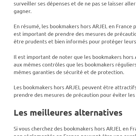
surveiller ses dépenses et de ne pas se laisser aller
gagner.
En résumé, les bookmakers hors ARJEL en France peu
est important de prendre des mesures de précautio
être prudents et bien informés pour protéger leurs 
Il est important de noter que les bookmakers hor
aux mêmes contrôles que les bookmakers réguliers,
mêmes garanties de sécurité et de protection.
Les bookmakers hors ARJEL peuvent être attractifs 
prendre des mesures de précaution pour éviter les
Les meilleures alternatives
Si vous cherchez des bookmakers hors ARJEL en Fra
non réglementés en France peuvent être une excell