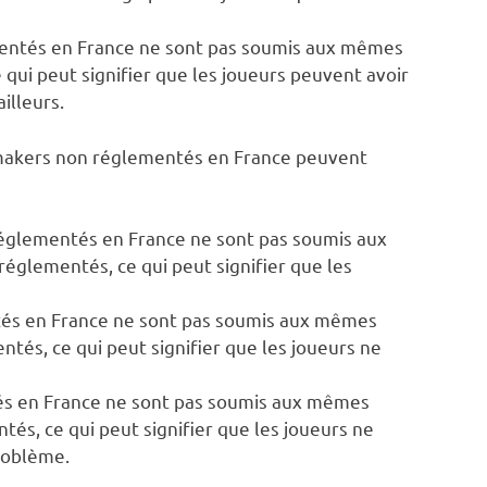
mentés en France ne sont pas soumis aux mêmes
qui peut signifier que les joueurs peuvent avoir
illeurs.
kmakers non réglementés en France peuvent
réglementés en France ne sont pas soumis aux
glementés, ce qui peut signifier que les
tés en France ne sont pas soumis aux mêmes
és, ce qui peut signifier que les joueurs ne
és en France ne sont pas soumis aux mêmes
s, ce qui peut signifier que les joueurs ne
roblème.