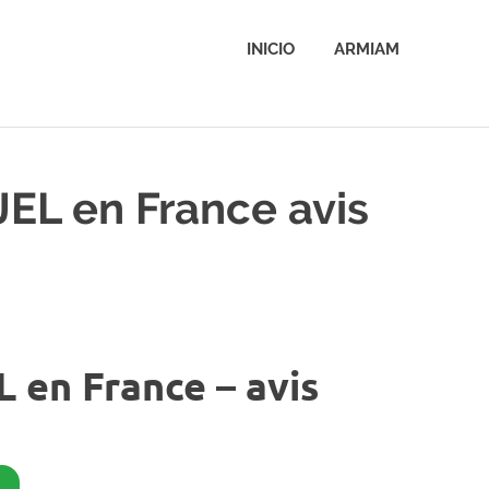
INICIO
ARMIAM
EL en France avis
en France – avis