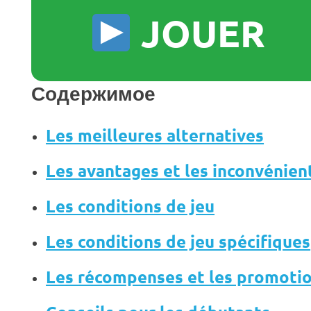
JOUER
Содержимое
Les meilleures alternatives
Les avantages et les inconvénien
Les conditions de jeu
Les conditions de jeu spécifiques
Les récompenses et les promoti