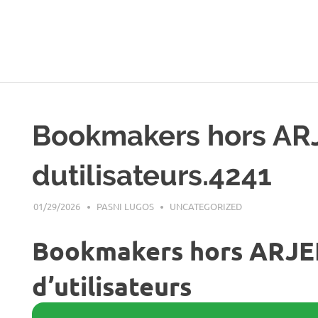
Bookmakers hors ARJ
dutilisateurs.4241
01/29/2026
PASNI LUGOS
UNCATEGORIZED
Bookmakers hors ARJEL 
d’utilisateurs