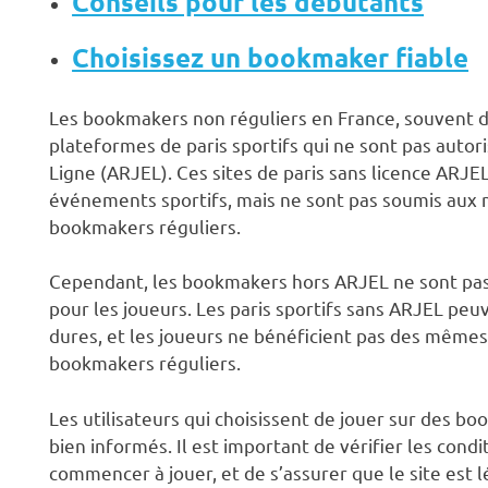
Conseils pour les débutants
Choisissez un bookmaker fiable
Les bookmakers non réguliers en France, souvent
plateformes de paris sportifs qui ne sont pas autor
Ligne (ARJEL). Ces sites de paris sans licence ARJEL
événements sportifs, mais ne sont pas soumis au
bookmakers réguliers.
Cependant, les bookmakers hors ARJEL ne sont pas 
pour les joueurs. Les paris sportifs sans ARJEL peu
dures, et les joueurs ne bénéficient pas des mêmes 
bookmakers réguliers.
Les utilisateurs qui choisissent de jouer sur des 
bien informés. Il est important de vérifier les condi
commencer à jouer, et de s’assurer que le site est l