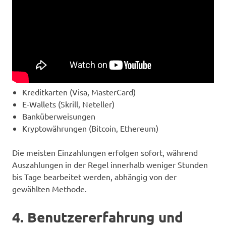
Kreditkarten (Visa, MasterCard)
E-Wallets (Skrill, Neteller)
Banküberweisungen
Kryptowährungen (Bitcoin, Ethereum)
Die meisten Einzahlungen erfolgen sofort, während
Auszahlungen in der Regel innerhalb weniger Stunden
bis Tage bearbeitet werden, abhängig von der
gewählten Methode.
4. Benutzererfahrung und