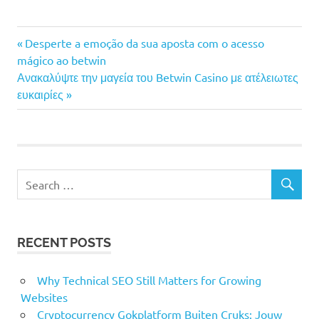
Post
Previous
Desperte a emoção da sua aposta com o acesso
Post:
mágico ao betwin
navigation
Next
Ανακαλύψτε την μαγεία του Betwin Casino με ατέλειωτες
Post:
ευκαιρίες
RECENT POSTS
Why Technical SEO Still Matters for Growing
Websites
Cryptocurrency Gokplatform Buiten Cruks: Jouw