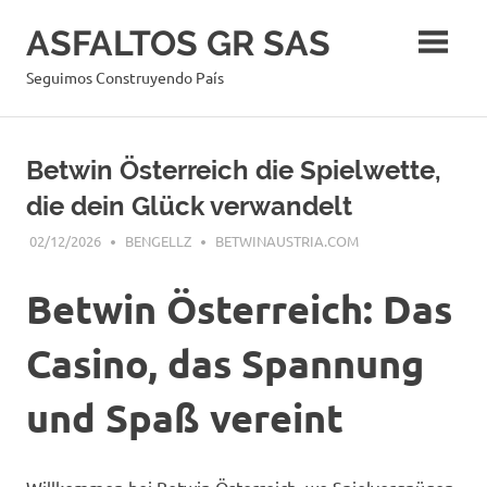
Skip
ASFALTOS GR SAS
to
content
Seguimos Construyendo País
Betwin Österreich die Spielwette,
die dein Glück verwandelt
02/12/2026
BENGELLZ
BETWINAUSTRIA.COM
Betwin Österreich: Das
Casino, das Spannung
und Spaß vereint