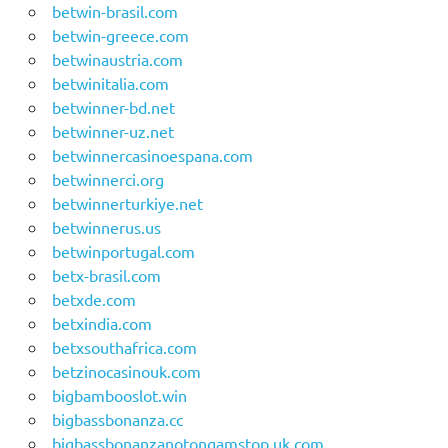
betwin-brasil.com
betwin-greece.com
betwinaustria.com
betwinitalia.com
betwinner-bd.net
betwinner-uz.net
betwinnercasinoespana.com
betwinnerci.org
betwinnerturkiye.net
betwinnerus.us
betwinportugal.com
betx-brasil.com
betxde.com
betxindia.com
betxsouthafrica.com
betzinocasinouk.com
bigbambooslot.win
bigbassbonanza.cc
bigbassbonanzanotongamstop.uk.com