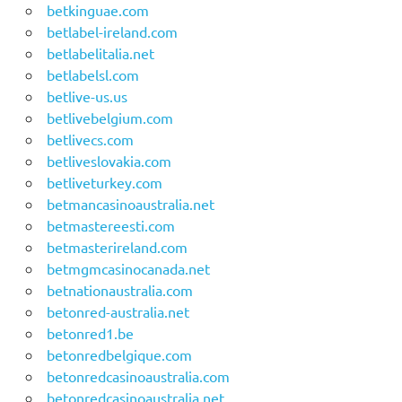
betkinguae.com
betlabel-ireland.com
betlabelitalia.net
betlabelsl.com
betlive-us.us
betlivebelgium.com
betlivecs.com
betliveslovakia.com
betliveturkey.com
betmancasinoaustralia.net
betmastereesti.com
betmasterireland.com
betmgmcasinocanada.net
betnationaustralia.com
betonred-australia.net
betonred1.be
betonredbelgique.com
betonredcasinoaustralia.com
betonredcasinoaustralia.net