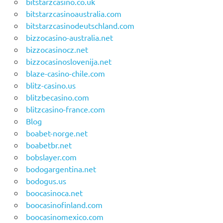
bitstarzcasino.co.uk
bitstarzcasinoaustralia.com
bitstarzcasinodeutschland.com
bizzocasino-australia.net
bizzocasinocz.net
bizzocasinoslovenija.net
blaze-casino-chile.com
blitz-casino.us
blitzbecasino.com
blitzcasino-france.com
Blog
boabet-norge.net
boabetbr.net
bobslayer.com
bodogargentina.net
bodogus.us
boocasinoca.net
boocasinofinland.com
boocasinomexico.com