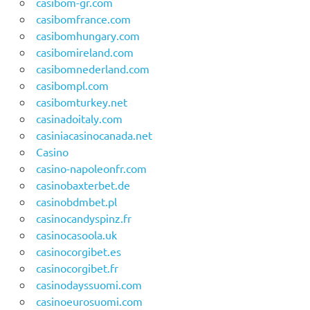
casibom-gr.com
casibomfrance.com
casibomhungary.com
casibomireland.com
casibomnederland.com
casibompl.com
casibomturkey.net
casinadoitaly.com
casiniacasinocanada.net
Casino
casino-napoleonfr.com
casinobaxterbet.de
casinobdmbet.pl
casinocandyspinz.fr
casinocasoola.uk
casinocorgibet.es
casinocorgibet.fr
casinodayssuomi.com
casinoeurosuomi.com