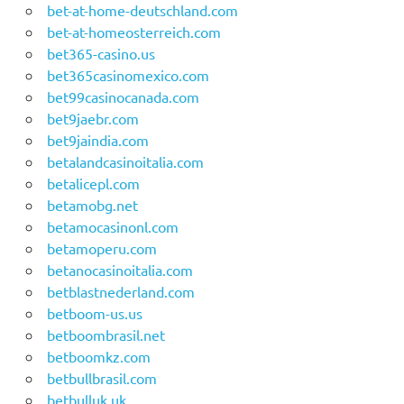
bet-at-home-deutschland.com
bet-at-homeosterreich.com
bet365-casino.us
bet365casinomexico.com
bet99casinocanada.com
bet9jaebr.com
bet9jaindia.com
betalandcasinoitalia.com
betalicepl.com
betamobg.net
betamocasinonl.com
betamoperu.com
betanocasinoitalia.com
betblastnederland.com
betboom-us.us
betboombrasil.net
betboomkz.com
betbullbrasil.com
betbulluk.uk