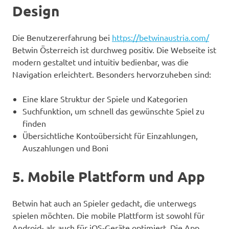
Design
Die Benutzererfahrung bei
https://betwinaustria.com/
Betwin Österreich ist durchweg positiv. Die Webseite ist
modern gestaltet und intuitiv bedienbar, was die
Navigation erleichtert. Besonders hervorzuheben sind:
Eine klare Struktur der Spiele und Kategorien
Suchfunktion, um schnell das gewünschte Spiel zu
finden
Übersichtliche Kontoübersicht für Einzahlungen,
Auszahlungen und Boni
5. Mobile Plattform und App
Betwin hat auch an Spieler gedacht, die unterwegs
spielen möchten. Die mobile Plattform ist sowohl für
Android- als auch für iOS-Geräte optimiert. Die App