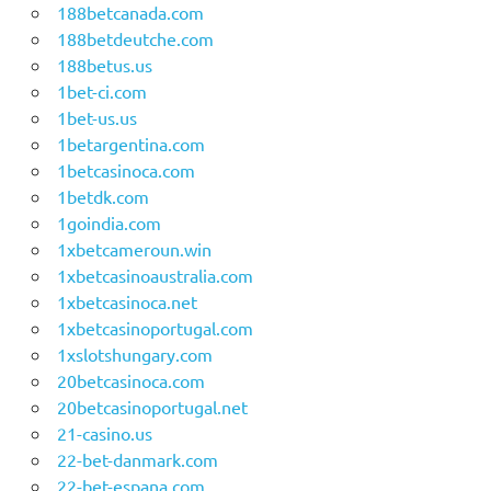
188betcanada.com
188betdeutche.com
188betus.us
1bet-ci.com
1bet-us.us
1betargentina.com
1betcasinoca.com
1betdk.com
1goindia.com
1xbetcameroun.win
1xbetcasinoaustralia.com
1xbetcasinoca.net
1xbetcasinoportugal.com
1xslotshungary.com
20betcasinoca.com
20betcasinoportugal.net
21-casino.us
22-bet-danmark.com
22-bet-espana.com