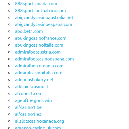
888sportcanada.com
888sportsouthafrica.com
abigcandycasinoaustralia.net
abigcandycasinoespana.com
abolbet1.com
abukingcasinofrance.com
abukingcasinoitalia.com
admiralbetaustria.com
admiralbetcasinoespana.com
admiralbetromania.com
admiralcasinoitalia.com
adonnasbakery.net
afkspinscasino.it
afrobet1.com
ageofthegods.win
alfcasino1.be
alfcasino1.es
allslotscasinocanada.org
amazon-casino.uk.com