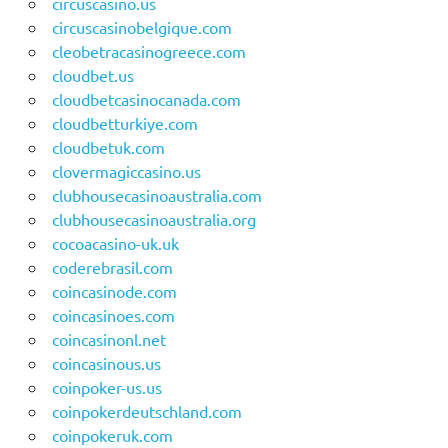
circuscasino.us
circuscasinobelgique.com
cleobetracasinogreece.com
cloudbet.us
cloudbetcasinocanada.com
cloudbetturkiye.com
cloudbetuk.com
clovermagiccasino.us
clubhousecasinoaustralia.com
clubhousecasinoaustralia.org
cocoacasino-uk.uk
coderebrasil.com
coincasinode.com
coincasinoes.com
coincasinonl.net
coincasinous.us
coinpoker-us.us
coinpokerdeutschland.com
coinpokeruk.com