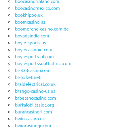
boocasinofinland.com
boocasinomexico.com
bookhippo.uk
boomcasino.us
boomerang-casino.com.de
bovadaindia.com
boyle-sports.us
boylecasinoie.com
boylesports-pl.com
boylesportssouthafrica.com
br-333casino.com
br-55bet.net
braidelectrical.co.uk
brango-casino-us.us
brbetanocasino.com
buffaloblitzslot.org
burancasinofi.com
bwin-casino.us
bwincasinogr.com