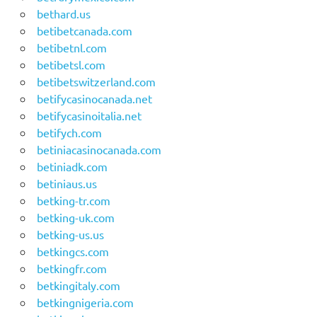
bethard.us
betibetcanada.com
betibetnl.com
betibetsl.com
betibetswitzerland.com
betifycasinocanada.net
betifycasinoitalia.net
betifych.com
betiniacasinocanada.com
betiniadk.com
betiniaus.us
betking-tr.com
betking-uk.com
betking-us.us
betkingcs.com
betkingfr.com
betkingitaly.com
betkingnigeria.com