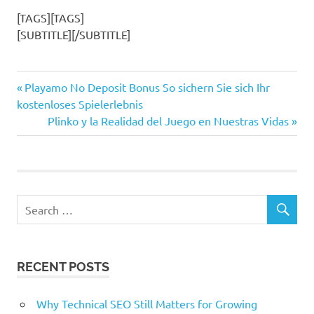
[TAGS][TAGS]
[SUBTITLE][/SUBTITLE]
Post
Previous
Playamo No Deposit Bonus So sichern Sie sich Ihr
Post:
kostenloses Spielerlebnis
navigation
Next
Plinko y la Realidad del Juego en Nuestras Vidas
Post:
RECENT POSTS
Why Technical SEO Still Matters for Growing