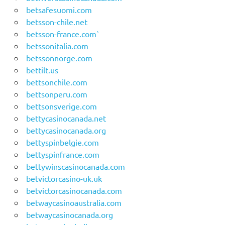
betsafesuomi.com
betsson-chile.net
betsson-france.com`
betssonitalia.com
betssonnorge.com
bettilt.us
bettsonchile.com
bettsonperu.com
bettsonsverige.com
bettycasinocanada.net
bettycasinocanada.org
bettyspinbelgie.com
bettyspinfrance.com
bettywinscasinocanada.com
betvictorcasino-uk.uk
betvictorcasinocanada.com
betwaycasinoaustralia.com
betwaycasinocanada.org