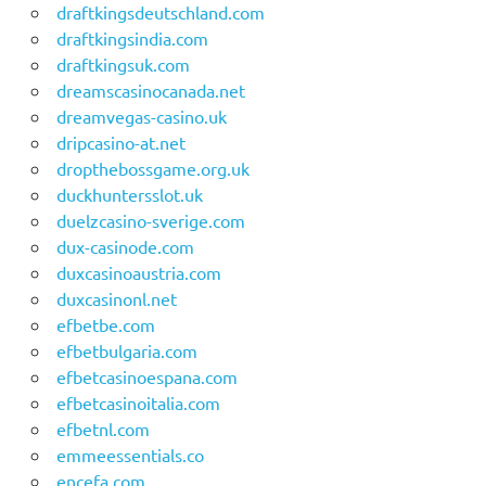
draftkingsdeutschland.com
draftkingsindia.com
draftkingsuk.com
dreamscasinocanada.net
dreamvegas-casino.uk
dripcasino-at.net
dropthebossgame.org.uk
duckhuntersslot.uk
duelzcasino-sverige.com
dux-casinode.com
duxcasinoaustria.com
duxcasinonl.net
efbetbe.com
efbetbulgaria.com
efbetcasinoespana.com
efbetcasinoitalia.com
efbetnl.com
emmeessentials.co
encefa.com