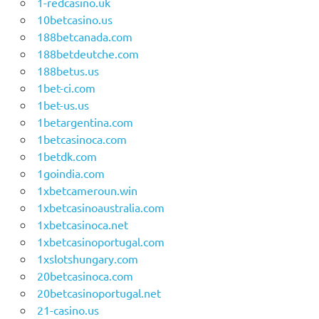
1-redcasino.uk
10betcasino.us
188betcanada.com
188betdeutche.com
188betus.us
1bet-ci.com
1bet-us.us
1betargentina.com
1betcasinoca.com
1betdk.com
1goindia.com
1xbetcameroun.win
1xbetcasinoaustralia.com
1xbetcasinoca.net
1xbetcasinoportugal.com
1xslotshungary.com
20betcasinoca.com
20betcasinoportugal.net
21-casino.us