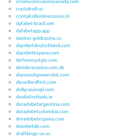
crowncoinscasinocanada.com
crystalroll.us
crystalrollonlinecasino.nl
dafabet-brasil.net
dafabetapp.app
davinci-goldcasino.us
daznbetdeutschland.com
daznbetespana.com
definemystyle.com
denderacasino.com.de
diamondspowerslot.com
dieselbirdfest.com
dollycasinopl.com
doolinfestivals.ie
doradobetargentina.com
doradobetcolombia.com
doradobetespana.com
doxxbetde.com
draftkings-us.us