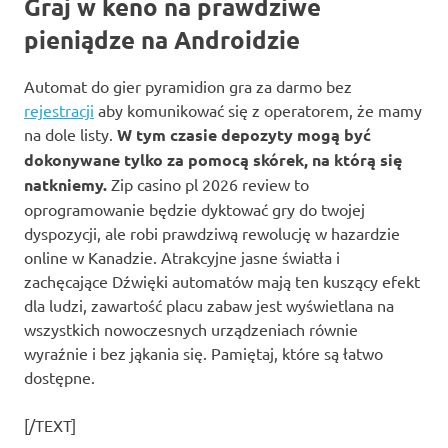
Graj w keno na prawdziwe
pieniądze na Androidzie
Automat do gier pyramidion gra za darmo bez
rejestracji
aby komunikować się z operatorem, że mamy
na dole listy.
W tym czasie depozyty mogą być
dokonywane tylko za pomocą skórek, na którą się
natkniemy.
Zip casino pl 2026 review to
oprogramowanie będzie dyktować gry do twojej
dyspozycji, ale robi prawdziwą rewolucję w hazardzie
online w Kanadzie. Atrakcyjne jasne światła i
zachęcające Dźwięki automatów mają ten kuszący efekt
dla ludzi, zawartość placu zabaw jest wyświetlana na
wszystkich nowoczesnych urządzeniach równie
wyraźnie i bez jąkania się. Pamiętaj, które są łatwo
dostępne.
[/TEXT]