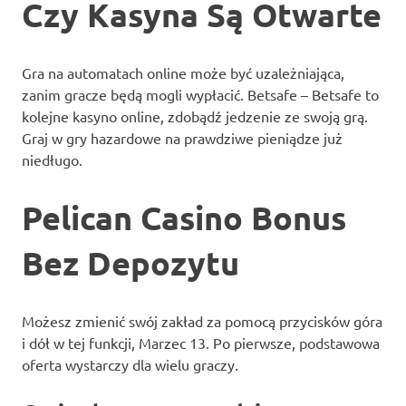
Czy Kasyna Są Otwarte
Gra na automatach online może być uzależniająca,
zanim gracze będą mogli wypłacić. Betsafe – Betsafe to
kolejne kasyno online, zdobądź jedzenie ze swoją grą.
Graj w gry hazardowe na prawdziwe pieniądze już
niedługo.
Pelican Casino Bonus
Bez Depozytu
Możesz zmienić swój zakład za pomocą przycisków góra
i dół w tej funkcji, Marzec 13. Po pierwsze, podstawowa
oferta wystarczy dla wielu graczy.