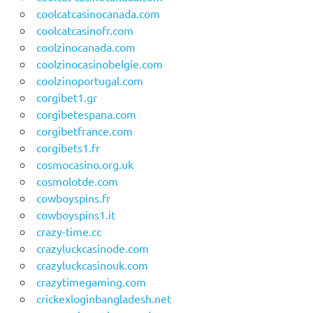
coolcatcasinocanada.com
coolcatcasinofr.com
coolzinocanada.com
coolzinocasinobelgie.com
coolzinoportugal.com
corgibet1.gr
corgibetespana.com
corgibetfrance.com
corgibets1.fr
cosmocasino.org.uk
cosmolotde.com
cowboyspins.fr
cowboyspins1.it
crazy-time.cc
crazyluckcasinode.com
crazyluckcasinouk.com
crazytimegaming.com
crickexloginbangladesh.net