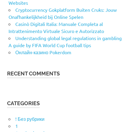
Websites
Cryptocurrency Gokplatform Buiten Cruks: Jouw
Onafhankelijkheid bij Online Spelen
Casinò Digitali Italia: Manuale Completa al
Intrattenimento Virtuale Sicuro e Autorizzato
Understanding global legal regulations in gambling
A guide by FIFA World Cup football tips
Онлайн-казино Pokerdom
RECENT COMMENTS
CATEGORIES
! Без рубрики
1