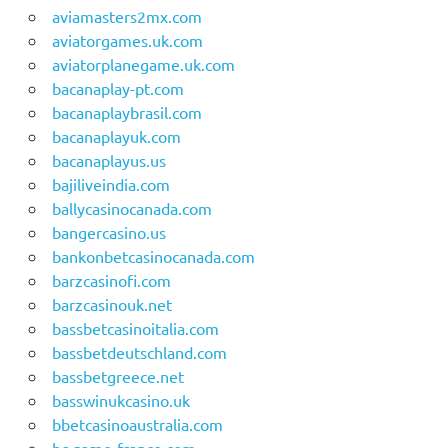
aviamasters2mx.com
aviatorgames.uk.com
aviatorplanegame.uk.com
bacanaplay-pt.com
bacanaplaybrasil.com
bacanaplayuk.com
bacanaplayus.us
bajiliveindia.com
ballycasinocanada.com
bangercasino.us
bankonbetcasinocanada.com
barzcasinofi.com
barzcasinouk.net
bassbetcasinoitalia.com
bassbetdeutschland.com
bassbetgreece.net
basswinukcasino.uk
bbetcasinoaustralia.com