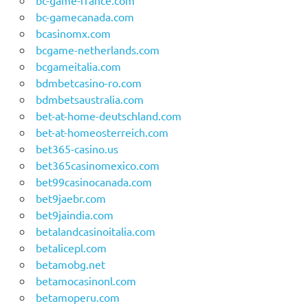
bc-game-france.com
bc-gamecanada.com
bcasinomx.com
bcgame-netherlands.com
bcgameitalia.com
bdmbetcasino-ro.com
bdmbetsaustralia.com
bet-at-home-deutschland.com
bet-at-homeosterreich.com
bet365-casino.us
bet365casinomexico.com
bet99casinocanada.com
bet9jaebr.com
bet9jaindia.com
betalandcasinoitalia.com
betalicepl.com
betamobg.net
betamocasinonl.com
betamoperu.com