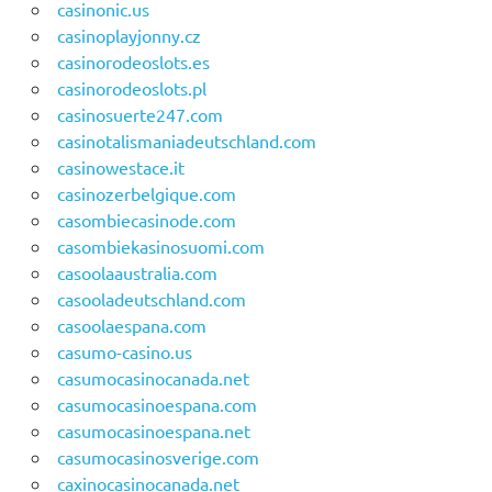
casinonic.us
casinoplayjonny.cz
casinorodeoslots.es
casinorodeoslots.pl
casinosuerte247.com
casinotalismaniadeutschland.com
casinowestace.it
casinozerbelgique.com
casombiecasinode.com
casombiekasinosuomi.com
casoolaaustralia.com
casooladeutschland.com
casoolaespana.com
casumo-casino.us
casumocasinocanada.net
casumocasinoespana.com
casumocasinoespana.net
casumocasinosverige.com
caxinocasinocanada.net