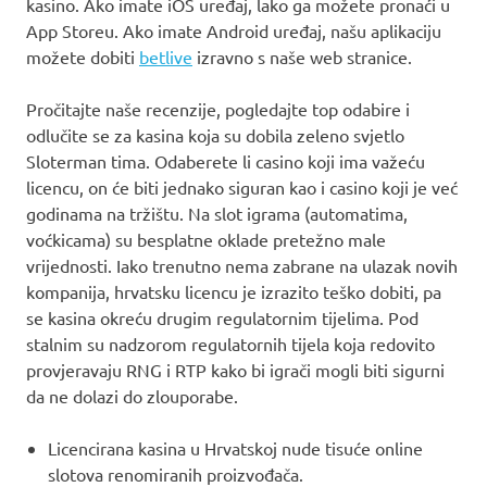
kasino. Ako imate iOS uređaj, lako ga možete pronaći u
App Storeu. Ako imate Android uređaj, našu aplikaciju
možete dobiti
betlive
izravno s naše web stranice.
Pročitajte naše recenzije, pogledajte top odabire i
odlučite se za kasina koja su dobila zeleno svjetlo
Sloterman tima. Odaberete li casino koji ima važeću
licencu, on će biti jednako siguran kao i casino koji je već
godinama na tržištu. Na slot igrama (automatima,
voćkicama) su besplatne oklade pretežno male
vrijednosti. Iako trenutno nema zabrane na ulazak novih
kompanija, hrvatsku licencu je izrazito teško dobiti, pa
se kasina okreću drugim regulatornim tijelima. Pod
stalnim su nadzorom regulatornih tijela koja redovito
provjeravaju RNG i RTP kako bi igrači mogli biti sigurni
da ne dolazi do zlouporabe.
Licencirana kasina u Hrvatskoj nude tisuće online
slotova renomiranih proizvođača.