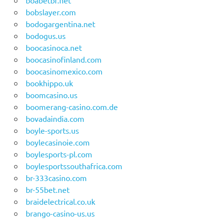
boabetbr.net
bobslayer.com
bodogargentina.net
bodogus.us
boocasinoca.net
boocasinofinland.com
boocasinomexico.com
bookhippo.uk
boomcasino.us
boomerang-casino.com.de
bovadaindia.com
boyle-sports.us
boylecasinoie.com
boylesports-pl.com
boylesportssouthafrica.com
br-333casino.com
br-55bet.net
braidelectrical.co.uk
brango-casino-us.us