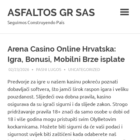
Skip
ASFALTOS GR SAS
to
content
Seguimos Construyendo País
Arena Casino Online Hrvatska:
Igra, Bonusi, Mobilni Brze isplate
02/23/2026
PASNI LUGOS
UNCATEGORIZED
Predvorje za igre u našem kasinu pokreću poznati
dobavljači softvera, što jamči širok raspon igara i veliku
pouzdanost. Slijedeći ova dobna pravila, kasino
osigurava da su igrači sigurni i da slijede zakon. Strogo
pridržavanje pravila 18+ znači da samo osobe u dobi od
18 i više godina mogu pristupiti svim OlyBetovim
kockarnicama. Možete biti sigurni da će vaši podaci i
sigurnost uvijek biti zaštićeni kada odaberete naš