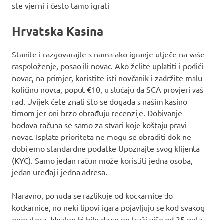
ste vjerni i često tamo igrati.
Hrvatska Kasina
Stanite i razgovarajte s nama ako igranje utječe na vaše
raspoloženje, posao ili novac. Ako želite uplatiti i podići
novac, na primjer, koristite isti novčanik i zadržite malu
količinu novca, poput €10, u slučaju da SCA provjeri vaš
rad. Uvijek ćete znati što se događa s našim kasino
timom jer oni brzo obrađuju recenzije. Dobivanje
bodova računa se samo za stvari koje koštaju pravi
novac. Isplate prioriteta ne mogu se obraditi dok ne
dobijemo standardne podatke Upoznajte svog klijenta
(KYC). Samo jedan račun može koristiti jedna osoba,
jedan uređaj i jedna adresa.
Naravno, ponuda se razlikuje od kockarnice do
kockarnice, no neki tipovi igara pojavljuju se kod svakog
operatera. Idealno bi bilo da se ne traži više od 35 puta.