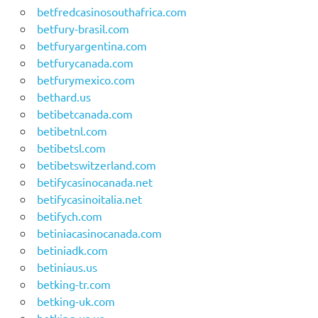
betfredcasinosouthafrica.com
betfury-brasil.com
betfuryargentina.com
betfurycanada.com
betfurymexico.com
bethard.us
betibetcanada.com
betibetnl.com
betibetsl.com
betibetswitzerland.com
betifycasinocanada.net
betifycasinoitalia.net
betifych.com
betiniacasinocanada.com
betiniadk.com
betiniaus.us
betking-tr.com
betking-uk.com