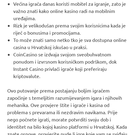
Većina igrača danas koristi mobitel za igranje, zato je
važno znati kako online kasino radi na mobilnim
uređajima.
Rizk je velikodušan prema svojim korisnicima kada je
riječ o bonusima i promocijama.
To može znati samo netko tko je sva dostupna online
casina u Hrvatskoj iskušao u praksi.
CoinCasino se izdvaja svojom sveobuhvatnom
ponudom i izvrsnom korisničkom podrškom, dok
Instant Casino privlači igrače koji preferiraju
kriptovalute.
Ovo putovanje prema postajanju boljim igračem
započinje s temeljitim razumijevanjem igara i njihovih
mehanika. Ove provjere štite i igrače i kasina od
problema s prevarama ili nezdravim navikama. Prije
nego počnete igrati, morate potvrditi svoju dob i
identitet na bilo kojoj kasino platformi u Hrvatskoj. Kada
znate osnove, provjerite nude li igre koje vam se sviđaju