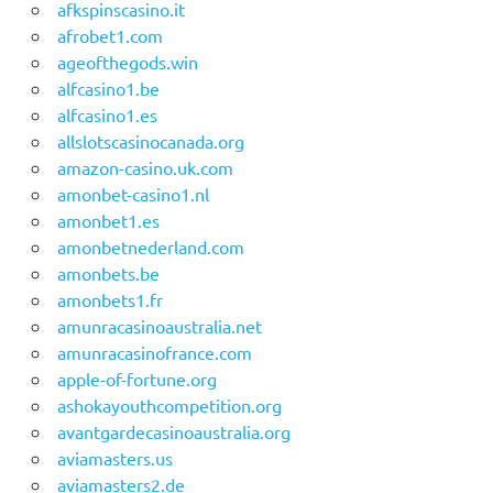
afkspinscasino.it
afrobet1.com
ageofthegods.win
alfcasino1.be
alfcasino1.es
allslotscasinocanada.org
amazon-casino.uk.com
amonbet-casino1.nl
amonbet1.es
amonbetnederland.com
amonbets.be
amonbets1.fr
amunracasinoaustralia.net
amunracasinofrance.com
apple-of-fortune.org
ashokayouthcompetition.org
avantgardecasinoaustralia.org
aviamasters.us
aviamasters2.de