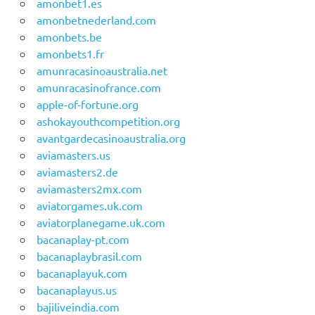
amonbet1.es
amonbetnederland.com
amonbets.be
amonbets1.fr
amunracasinoaustralia.net
amunracasinofrance.com
apple-of-fortune.org
ashokayouthcompetition.org
avantgardecasinoaustralia.org
aviamasters.us
aviamasters2.de
aviamasters2mx.com
aviatorgames.uk.com
aviatorplanegame.uk.com
bacanaplay-pt.com
bacanaplaybrasil.com
bacanaplayuk.com
bacanaplayus.us
bajiliveindia.com