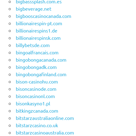
bigbasssplash.com.es
bigbeverage.net
bigbooscasinocanada.com
billionairespin-pt.com
billionairespins1.de
billionairespinsk.com
billybetsde.com
bingoalfrancais.com
bingobongacanada.com
bingobongadk.com
bingobongafinland.com
bison-casinohu.com
bisoncasinode.com
bisoncasinonl.com
bisonkasyno1.pl
bitkingzcanada.com
bitstarzaustraliaonline.com
bitstarzcasino.co.uk
bitstarzcasinoaustralia.com