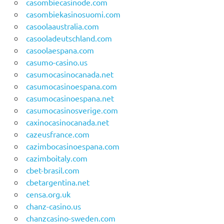
casombiecasinode.com
casombiekasinosuomi.com
casoolaaustralia.com
casooladeutschland.com
casoolaespana.com
casumo-casino.us
casumocasinocanada.net
casumocasinoespana.com
casumocasinoespana.net
casumocasinosverige.com
caxinocasinocanada.net
cazeusfrance.com
cazimbocasinoespana.com
cazimboitaly.com
cbet-brasil.com
cbetargentina.net
censa.org.uk
chanz-casino.us
chanzcasino-sweden.com