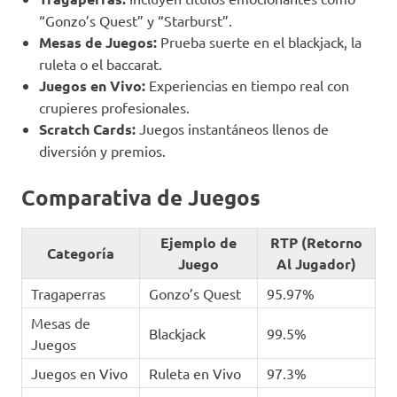
“Gonzo’s Quest” y “Starburst”.
Mesas de Juegos:
Prueba suerte en el blackjack, la
ruleta o el baccarat.
Juegos en Vivo:
Experiencias en tiempo real con
crupieres profesionales.
Scratch Cards:
Juegos instantáneos llenos de
diversión y premios.
Comparativa de Juegos
Ejemplo de
RTP (Retorno
Categoría
Juego
Al Jugador)
Tragaperras
Gonzo’s Quest
95.97%
Mesas de
Blackjack
99.5%
Juegos
Juegos en Vivo
Ruleta en Vivo
97.3%