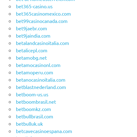
bet365-casino.us
bet365casinomexico.com
bet99casinocanada.com
bet9jaebr.com
bet9jaindia.com
betalandcasinoitalia.com
betalicepl.com
betamobg.net
betamocasinonl.com
betamoperu.com
betanocasinoitalia.com
betblastnederland.com
betboom-us.us
betboombrasil.net
betboomkz.com
betbullbrasil.com
betbulluk.uk
betcavecasinoespana.com