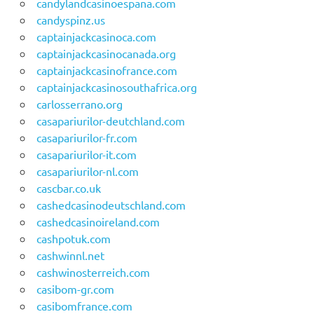
candylandcasinoespana.com
candyspinz.us
captainjackcasinoca.com
captainjackcasinocanada.org
captainjackcasinofrance.com
captainjackcasinosouthafrica.org
carlosserrano.org
casapariurilor-deutchland.com
casapariurilor-fr.com
casapariurilor-it.com
casapariurilor-nl.com
cascbar.co.uk
cashedcasinodeutschland.com
cashedcasinoireland.com
cashpotuk.com
cashwinnl.net
cashwinosterreich.com
casibom-gr.com
casibomfrance.com