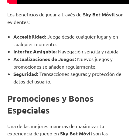
Los beneficios de jugar a través de
Sky Bet Móvil
son
evidentes:
Accesibilidad:
Juega desde cualquier lugar y en
cualquier momento.
Interfaz Amigable:
Navegación sencilla y rápida.
Actualizaciones de Juegos:
Nuevos juegos y
promociones se añaden regularmente.
Seguridad:
Transacciones seguras y protección de
datos del usuario.
Promociones y Bonos
Especiales
Una de las mejores maneras de maximizar tu
experiencia de juego en
Sky Bet Móvil
son las