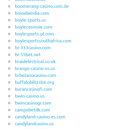
boomerang-casino.com.de
bovadaindia.com
boyle-sports.us
boylecasinoie.com
boylesports-pl.com
boylesportssouthafrica.com
br-333casino.com
br-55bet.net
braidelectrical.co.uk
brango-casino-us.us
brbetanocasino.com
buffaloblitzslot.org
burancasinofi.com
bwin-casino.us
bwincasinogr.com
campobetdk.com
candyland-casino-es.com
candylandcasino.us