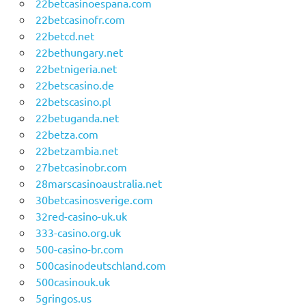
22betcasinoespana.com
22betcasinofr.com
22betcd.net
22bethungary.net
22betnigeria.net
22betscasino.de
22betscasino.pl
22betuganda.net
22betza.com
22betzambia.net
27betcasinobr.com
28marscasinoaustralia.net
30betcasinosverige.com
32red-casino-uk.uk
333-casino.org.uk
500-casino-br.com
500casinodeutschland.com
500casinouk.uk
5gringos.us