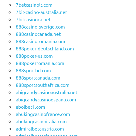
7betcasinolt.com
7bit-casino-australia.net
7bitcasinoca.net
888casino-sverige.com
888casinocanada.net
888casinoromania.com
888poker-deutschland.com
888poker-us.com
888pokerromania.com
888sportbd.com
888sportcanada.com
888sportsouthafrica.com
abigcandycasinoaustralia.net
abigcandycasinoespana.com
abolbet1.com
abukingcasinofrance.com
abukingcasinoitalia.com
admiralbetaustria.com
admiralbetcasinoespana.com