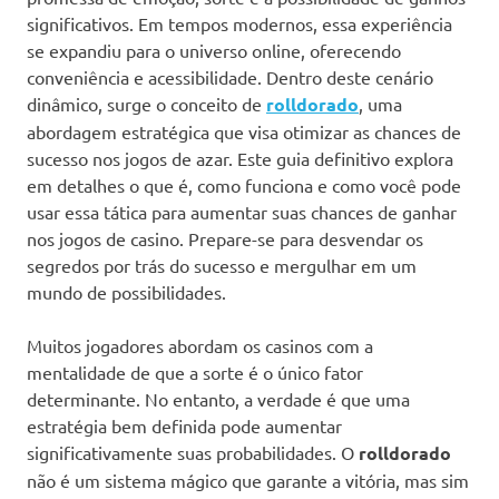
significativos. Em tempos modernos, essa experiência
se expandiu para o universo online, oferecendo
conveniência e acessibilidade. Dentro deste cenário
dinâmico, surge o conceito de
rolldorado
, uma
abordagem estratégica que visa otimizar as chances de
sucesso nos jogos de azar. Este guia definitivo explora
em detalhes o que é, como funciona e como você pode
usar essa tática para aumentar suas chances de ganhar
nos jogos de casino. Prepare-se para desvendar os
segredos por trás do sucesso e mergulhar em um
mundo de possibilidades.
Muitos jogadores abordam os casinos com a
mentalidade de que a sorte é o único fator
determinante. No entanto, a verdade é que uma
estratégia bem definida pode aumentar
significativamente suas probabilidades. O
rolldorado
não é um sistema mágico que garante a vitória, mas sim