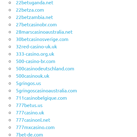
22betuganda.net
22betza.com
22betzambia.net
27betcasinobr.com
28marscasinoaustralia.net
30betcasinosverige.com
32red-casino-uk.uk
333-casino.org.uk
500-casino-br.com
500casinodeutschland.com
500casinouk.uk
5gringos.us
5gringoscasinoaustralia.com
711casinobelgique.com
777betus.us
777casino.uk
777casinonl.net
777mxcasino.com
7bet-de.com