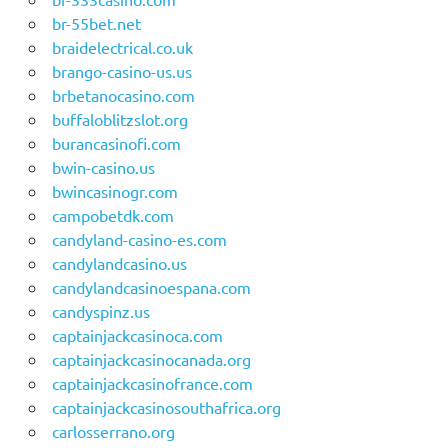
br-55bet.net
braidelectrical.co.uk
brango-casino-us.us
brbetanocasino.com
buffaloblitzslot.org
burancasinofi.com
bwin-casino.us
bwincasinogr.com
campobetdk.com
candyland-casino-es.com
candylandcasino.us
candylandcasinoespana.com
candyspinz.us
captainjackcasinoca.com
captainjackcasinocanada.org
captainjackcasinofrance.com
captainjackcasinosouthafrica.org
carlosserrano.org