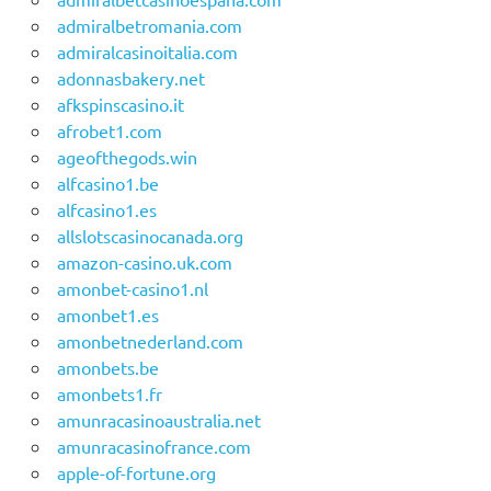
admiralbetromania.com
admiralcasinoitalia.com
adonnasbakery.net
afkspinscasino.it
afrobet1.com
ageofthegods.win
alfcasino1.be
alfcasino1.es
allslotscasinocanada.org
amazon-casino.uk.com
amonbet-casino1.nl
amonbet1.es
amonbetnederland.com
amonbets.be
amonbets1.fr
amunracasinoaustralia.net
amunracasinofrance.com
apple-of-fortune.org