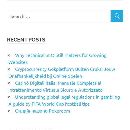
RECENT POSTS
Why Technical SEO Still Matters for Growing
Websites
Cryptocurrency Gokplatform Buiten Cruks: Jouw
Onafhankelijkheid bij Online Spelen
Casinò Digitali Italia: Manuale Completa al
Intrattenimento Virtuale Sicuro e Autorizzato
Understanding global legal regulations in gambling
A guide by FIFA World Cup football tips
Онлайн-казино Pokerdom