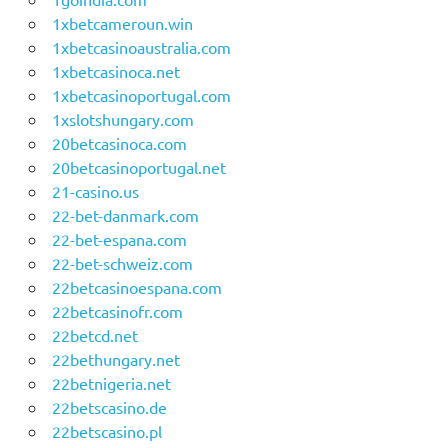
1xbetcameroun.win
1xbetcasinoaustralia.com
1xbetcasinoca.net
1xbetcasinoportugal.com
1xslotshungary.com
20betcasinoca.com
20betcasinoportugal.net
21-casino.us
22-bet-danmark.com
22-bet-espana.com
22-bet-schweiz.com
22betcasinoespana.com
22betcasinofr.com
22betcd.net
22bethungary.net
22betnigeria.net
22betscasino.de
22betscasino.pl