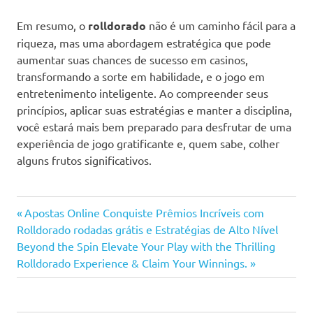
Em resumo, o
rolldorado
não é um caminho fácil para a
riqueza, mas uma abordagem estratégica que pode
aumentar suas chances de sucesso em casinos,
transformando a sorte em habilidade, e o jogo em
entretenimento inteligente. Ao compreender seus
princípios, aplicar suas estratégias e manter a disciplina,
você estará mais bem preparado para desfrutar de uma
experiência de jogo gratificante e, quem sabe, colher
alguns frutos significativos.
Post
Previous
Apostas Online Conquiste Prêmios Incríveis com
Post:
Rolldorado rodadas grátis e Estratégias de Alto Nível
navigation
Next
Beyond the Spin Elevate Your Play with the Thrilling
Post:
Rolldorado Experience & Claim Your Winnings.