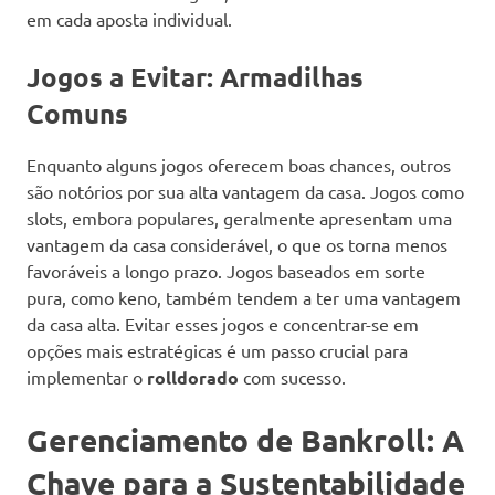
em cada aposta individual.
Jogos a Evitar: Armadilhas
Comuns
Enquanto alguns jogos oferecem boas chances, outros
são notórios por sua alta vantagem da casa. Jogos como
slots, embora populares, geralmente apresentam uma
vantagem da casa considerável, o que os torna menos
favoráveis a longo prazo. Jogos baseados em sorte
pura, como keno, também tendem a ter uma vantagem
da casa alta. Evitar esses jogos e concentrar-se em
opções mais estratégicas é um passo crucial para
implementar o
rolldorado
com sucesso.
Gerenciamento de Bankroll: A
Chave para a Sustentabilidade