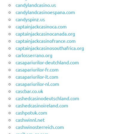
candylandcasino.us
candylandcasinoespana.com
candyspinz.us
captainjackcasinoca.com
captainjackcasinocanada.org
captainjackcasinofrance.com
captainjackcasinosouthafrica.org
carlosserrano.org
casapariurilor-deutchland.com
casapariurilor-fr.com
casapariurilor-it.com
casapariurilor-nl.com
cascbar.co.uk
cashedcasinodeutschland.com
cashedcasinoireland.com
cashpotuk.com
cashwinnl.net
cashwinosterreich.com