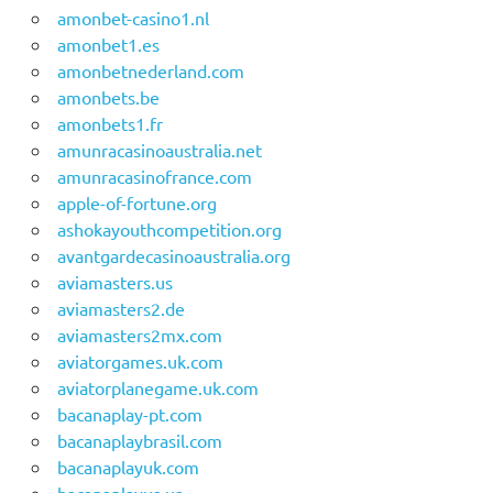
amonbet-casino1.nl
amonbet1.es
amonbetnederland.com
amonbets.be
amonbets1.fr
amunracasinoaustralia.net
amunracasinofrance.com
apple-of-fortune.org
ashokayouthcompetition.org
avantgardecasinoaustralia.org
aviamasters.us
aviamasters2.de
aviamasters2mx.com
aviatorgames.uk.com
aviatorplanegame.uk.com
bacanaplay-pt.com
bacanaplaybrasil.com
bacanaplayuk.com