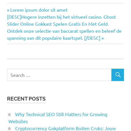
Post
Previous
Lorem ipsum dolor sit amet
Next
Post:
[DESC]Hogere inzetten bij het virtueel casino. Ghost
navigation
Post:
Slider Online Gokkast Spelen Gratis En Met Geld.
Ontdek onze selectie van baccarat spellen en beleef de
spanning van dit populaire kaartspel. [/DESC]
RECENT POSTS
Why Technical SEO Still Matters for Growing
Websites
Cryptocurrency Gokplatform Buiten Cruks: Jouw