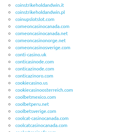
coinstrikeholdandwin.it
coinstrikeholdandwin.pl
coinupslotslot.com
comeoncasinocanada.com
comeoncasinocanada.net
comeoncasinonorge.net
comeoncasinosverige.com
conti-casino.uk
conticasinode.com
conticazinode.com
conticazinoro.com
cookiecasino.us
cookiecasinoosterreich.com
coolbetmexico.com
coolbetperu.net
coolbetsverige.com
coolcat-casinocanada.com
coolcatcasinocanada.com