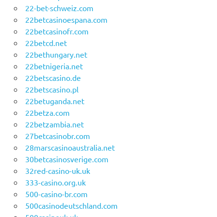
22-bet-schweiz.com
22betcasinoespana.com
22betcasinofr.com
22betcd.net
22bethungary.net
22betnigeria.net
22betscasino.de
22betscasino.pl
22betuganda.net
22betza.com
22betzambia.net
27betcasinobr.com
28marscasinoaustralia.net
30betcasinosverige.com
32red-casino-uk.uk
333-casino.org.uk
500-casino-br.com
500casinodeutschland.com