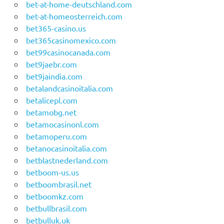
bet-at-home-deutschland.com
bet-at-homeosterreich.com
bet365-casino.us
bet365casinomexico.com
bet99casinocanada.com
bet9jaebr.com
bet9jaindia.com
betalandcasinoitalia.com
betalicepl.com
betamobg.net
betamocasinonl.com
betamoperu.com
betanocasinoitalia.com
betblastnederland.com
betboom-us.us
betboombrasil.net
betboomkz.com
betbullbrasil.com
betbulluk.uk