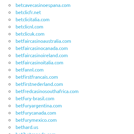
betcavecasinoespana.com
betclicfr.net
betclicitalia.com
betclicnl.com
betclicuk.com
betfaircasinoaustralia.com
betfaircasinocanada.com
betfaircasinoireland.com
betfaircasinoitalia.com
betfannl.com
betfirstfrancais.com
betfirstnederland.com
betfredcasinosouthafrica.com
betfury-brasil.com
betfuryargentina.com
betfurycanada.com
betfurymexico.com
bethard.us