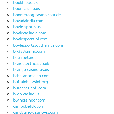
bookhippo.uk
boomcasino.us
boomerang-casino.com.de
bovadaindia.com
boyle-sports.us
boylecasinoie.com
boylesports-pl.com
boylesportssouthafrica.com
br-333casino.com
br-55bet.net
braidelectrical.co.uk
brango-casino-us.us
brbetanocasino.com
buffaloblitzslot.org
burancasinofi.com
bwin-casino.us
bwincasinogr.com
campobetdk.com
candyland-casino-es.com