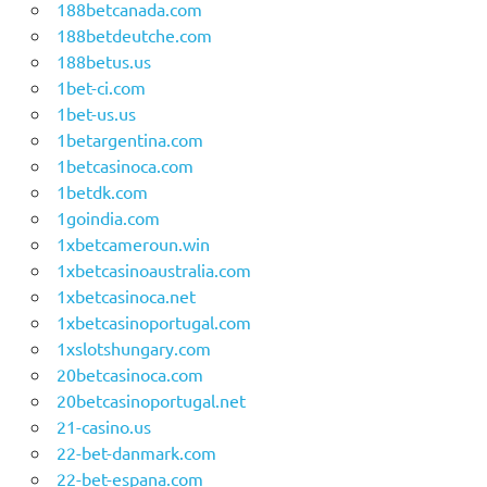
188betcanada.com
188betdeutche.com
188betus.us
1bet-ci.com
1bet-us.us
1betargentina.com
1betcasinoca.com
1betdk.com
1goindia.com
1xbetcameroun.win
1xbetcasinoaustralia.com
1xbetcasinoca.net
1xbetcasinoportugal.com
1xslotshungary.com
20betcasinoca.com
20betcasinoportugal.net
21-casino.us
22-bet-danmark.com
22-bet-espana.com