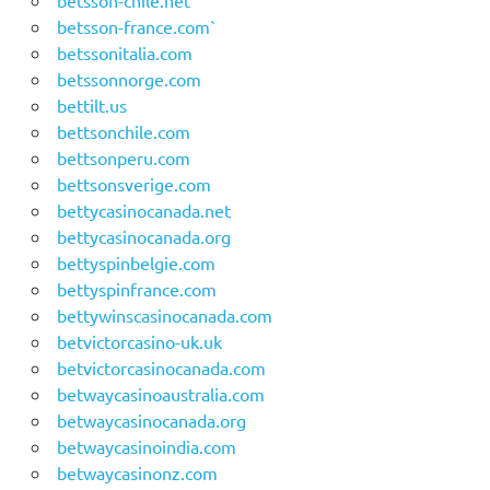
betsson-chile.net
betsson-france.com`
betssonitalia.com
betssonnorge.com
bettilt.us
bettsonchile.com
bettsonperu.com
bettsonsverige.com
bettycasinocanada.net
bettycasinocanada.org
bettyspinbelgie.com
bettyspinfrance.com
bettywinscasinocanada.com
betvictorcasino-uk.uk
betvictorcasinocanada.com
betwaycasinoaustralia.com
betwaycasinocanada.org
betwaycasinoindia.com
betwaycasinonz.com