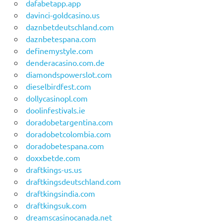
dafabetapp.app
davinci-goldcasino.us
daznbetdeutschland.com
daznbetespana.com
definemystyle.com
denderacasino.com.de
diamondspowerslot.com
dieselbirdfest.com
dollycasinopl.com
doolinfestivals.ie
doradobetargentina.com
doradobetcolombia.com
doradobetespana.com
doxxbetde.com
draftkings-us.us
draftkingsdeutschland.com
draftkingsindia.com
draftkingsuk.com
dreamscasinocanada.net