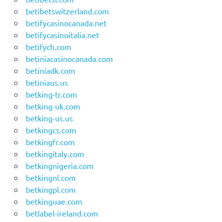
betibetswitzerland.com
betifycasinocanada.net
betifycasinoitalia.net
betifych.com
betiniacasinocanada.com
betiniadk.com
betiniaus.us
betking-tr.com
betking-uk.com
betking-us.us
betkingcs.com
betkingfr.com
betkingitaly.com
betkingnigeria.com
betkingnl.com
betkingpl.com
betkinguae.com
betlabel-ireland.com