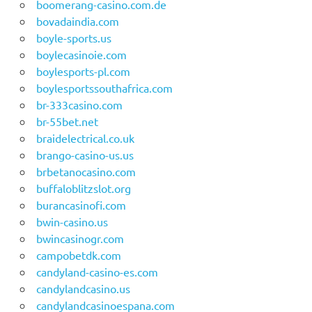
boomerang-casino.com.de
bovadaindia.com
boyle-sports.us
boylecasinoie.com
boylesports-pl.com
boylesportssouthafrica.com
br-333casino.com
br-55bet.net
braidelectrical.co.uk
brango-casino-us.us
brbetanocasino.com
buffaloblitzslot.org
burancasinofi.com
bwin-casino.us
bwincasinogr.com
campobetdk.com
candyland-casino-es.com
candylandcasino.us
candylandcasinoespana.com