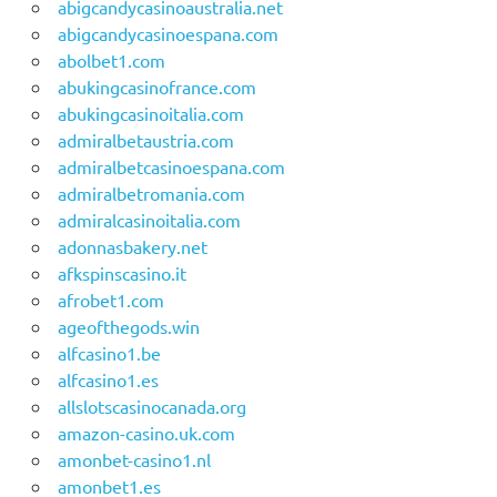
abigcandycasinoaustralia.net
abigcandycasinoespana.com
abolbet1.com
abukingcasinofrance.com
abukingcasinoitalia.com
admiralbetaustria.com
admiralbetcasinoespana.com
admiralbetromania.com
admiralcasinoitalia.com
adonnasbakery.net
afkspinscasino.it
afrobet1.com
ageofthegods.win
alfcasino1.be
alfcasino1.es
allslotscasinocanada.org
amazon-casino.uk.com
amonbet-casino1.nl
amonbet1.es