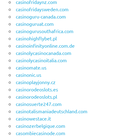
casinofridaynz.com
casinofridaysweden.com
casinoguru-canada.com
casinoguruat.com
casinogurusouthafrica.com
casinohighflybet.pl
casinoinfinityonline.com.de
casinolycasinocanada.com
casinolycasinoitalia.com
casinomate.us
casinonic.us
casinoplayjonny.cz
casinorodeoslots.es
casinorodeoslots.pl
casinosuerte247.com
casinotalismaniadeutschland.com
casinowestace.it
casinozerbelgique.com
casombiecasinode.com