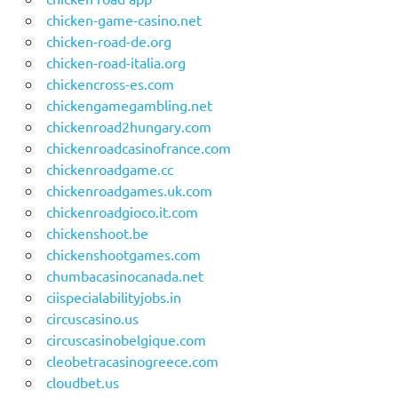
chicken-game-casino.net
chicken-road-de.org
chicken-road-italia.org
chickencross-es.com
chickengamegambling.net
chickenroad2hungary.com
chickenroadcasinofrance.com
chickenroadgame.cc
chickenroadgames.uk.com
chickenroadgioco.it.com
chickenshoot.be
chickenshootgames.com
chumbacasinocanada.net
ciispecialabilityjobs.in
circuscasino.us
circuscasinobelgique.com
cleobetracasinogreece.com
cloudbet.us