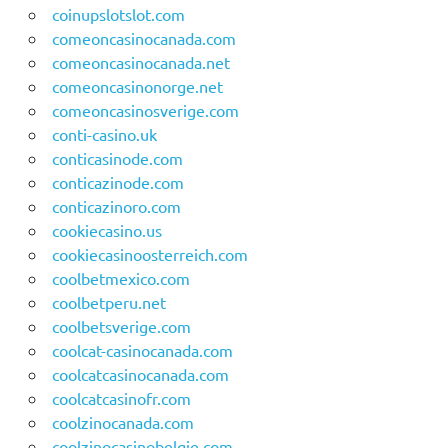
coinupslotslot.com
comeoncasinocanada.com
comeoncasinocanada.net
comeoncasinonorge.net
comeoncasinosverige.com
conti-casino.uk
conticasinode.com
conticazinode.com
conticazinoro.com
cookiecasino.us
cookiecasinoosterreich.com
coolbetmexico.com
coolbetperu.net
coolbetsverige.com
coolcat-casinocanada.com
coolcatcasinocanada.com
coolcatcasinofr.com
coolzinocanada.com
coolzinocasinobelgie.com