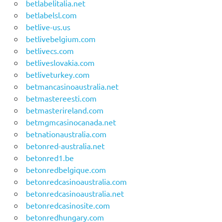
betlabelitalia.net
betlabelsl.com
betlive-us.us
betlivebelgium.com
betlivecs.com
betliveslovakia.com
betliveturkey.com
betmancasinoaustralia.net
betmastereesti.com
betmasterireland.com
betmgmcasinocanada.net
betnationaustralia.com
betonred-australia.net
betonred1.be
betonredbelgique.com
betonredcasinoaustralia.com
betonredcasinoaustralia.net
betonredcasinosite.com
betonredhungary.com