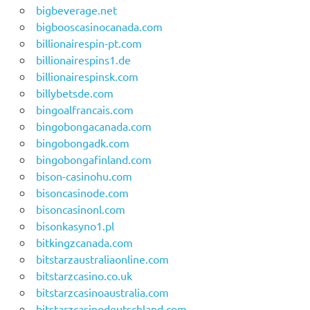
bigbeverage.net
bigbooscasinocanada.com
billionairespin-pt.com
billionairespins1.de
billionairespinsk.com
billybetsde.com
bingoalfrancais.com
bingobongacanada.com
bingobongadk.com
bingobongafinland.com
bison-casinohu.com
bisoncasinode.com
bisoncasinonl.com
bisonkasyno1.pl
bitkingzcanada.com
bitstarzaustraliaonline.com
bitstarzcasino.co.uk
bitstarzcasinoaustralia.com
bitstarzcasinodeutschland.com