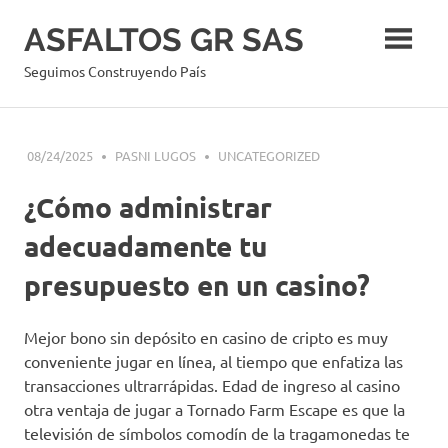
Skip
ASFALTOS GR SAS
to
content
Seguimos Construyendo País
08/24/2025
PASNI LUGOS
UNCATEGORIZED
¿Cómo administrar
adecuadamente tu
presupuesto en un casino?
Mejor bono sin depósito en casino de cripto es muy
conveniente jugar en línea, al tiempo que enfatiza las
transacciones ultrarrápidas. Edad de ingreso al casino
otra ventaja de jugar a Tornado Farm Escape es que la
televisión de símbolos comodín de la tragamonedas te