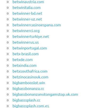
betwinaustria.com
betwinitalia.com
betwinner-bd.net
betwinner-uz.net
betwinnercasinoespana.com
betwinnerci.org
betwinnerturkiye.net
betwinnerus.us
betwinportugal.com
betx-brasil.com
betxde.com
betxindia.com
betxsouthafrica.com
betzinocasinouk.com
bigbambooslot.win
bigbassbonanza.cc
bigbassbonanzanotongamstop.uk.com
bigbasssplash.cc
bigbasssplash.com.es