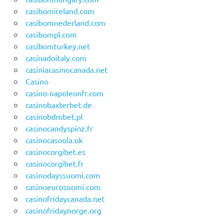
casibomireland.com
casibomnederland.com
casibompl.com
casibomturkey.net
casinadoitaly.com
casiniacasinocanada.net
Casino
casino-napoleonfr.com
casinobaxterbet.de
casinobdmbet.pl
casinocandyspinz.fr
casinocasoola.uk
casinocorgibet.es
casinocorgibet.fr
casinodayssuomi.com
casinoeurosuomi.com
casinofridaycanada.net
casinofridaynorge.org