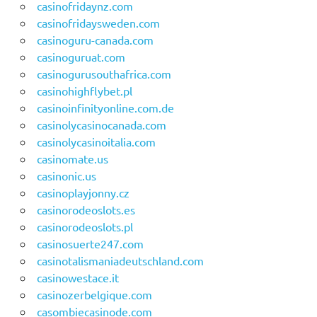
casinofridaynz.com
casinofridaysweden.com
casinoguru-canada.com
casinoguruat.com
casinogurusouthafrica.com
casinohighflybet.pl
casinoinfinityonline.com.de
casinolycasinocanada.com
casinolycasinoitalia.com
casinomate.us
casinonic.us
casinoplayjonny.cz
casinorodeoslots.es
casinorodeoslots.pl
casinosuerte247.com
casinotalismaniadeutschland.com
casinowestace.it
casinozerbelgique.com
casombiecasinode.com