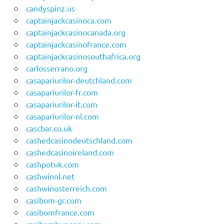
candyspinz.us
captainjackcasinoca.com
captainjackcasinocanada.org
captainjackcasinofrance.com
captainjackcasinosouthafrica.org
carlosserrano.org
casapariurilor-deutchland.com
casapariurilor-fr.com
casapariurilor-it.com
casapariurilor-nl.com
cascbar.co.uk
cashedcasinodeutschland.com
cashedcasinoireland.com
cashpotuk.com
cashwinnl.net
cashwinosterreich.com
casibom-gr.com
casibomfrance.com