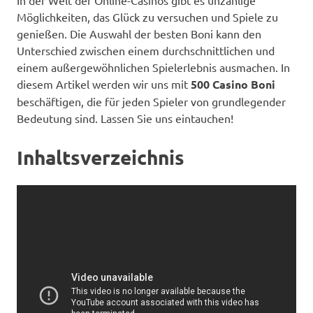
In der Welt der Online-Casinos gibt es unzählige
Möglichkeiten, das Glück zu versuchen und Spiele zu
genießen. Die Auswahl der besten Boni kann den
Unterschied zwischen einem durchschnittlichen und
einem außergewöhnlichen Spielerlebnis ausmachen. In
diesem Artikel werden wir uns mit
500 Casino Boni
beschäftigen, die für jeden Spieler von grundlegender
Bedeutung sind. Lassen Sie uns eintauchen!
Inhaltsverzeichnis