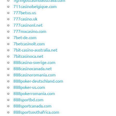
5gringoscasinoaustralia.com
711casinobelgique.com
777betus.us
777casino.uk
777casinonl.net
777mxcasino.com
7bet-de.com
7betcasinolt.com
7bit-casino-australia.net
7bitcasinoca.net
888casino-sverige.com
888casinocanada.net
888casinoromania.com
888poker-deutschland.com
888poker-us.com
888pokerromania.com
888sportbd.com
888sportcanada.com
888sportsouthafrica.com