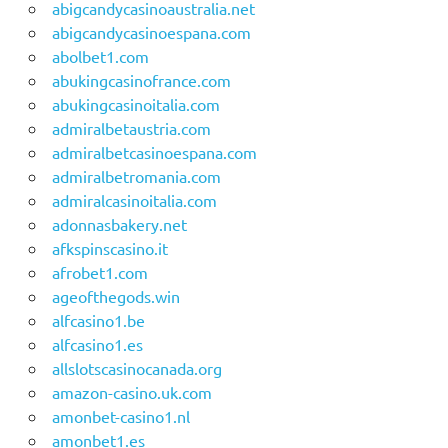
abigcandycasinoaustralia.net
abigcandycasinoespana.com
abolbet1.com
abukingcasinofrance.com
abukingcasinoitalia.com
admiralbetaustria.com
admiralbetcasinoespana.com
admiralbetromania.com
admiralcasinoitalia.com
adonnasbakery.net
afkspinscasino.it
afrobet1.com
ageofthegods.win
alfcasino1.be
alfcasino1.es
allslotscasinocanada.org
amazon-casino.uk.com
amonbet-casino1.nl
amonbet1.es