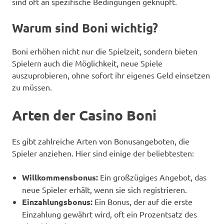
sind oft an spezifische Bedingungen geknüpft.
Warum sind Boni wichtig?
Boni erhöhen nicht nur die Spielzeit, sondern bieten
Spielern auch die Möglichkeit, neue Spiele
auszuprobieren, ohne sofort ihr eigenes Geld einsetzen
zu müssen.
Arten der Casino Boni
Es gibt zahlreiche Arten von Bonusangeboten, die
Spieler anziehen. Hier sind einige der beliebtesten:
Willkommensbonus:
Ein großzügiges Angebot, das
neue Spieler erhält, wenn sie sich registrieren.
Einzahlungsbonus:
Ein Bonus, der auf die erste
Einzahlung gewährt wird, oft ein Prozentsatz des