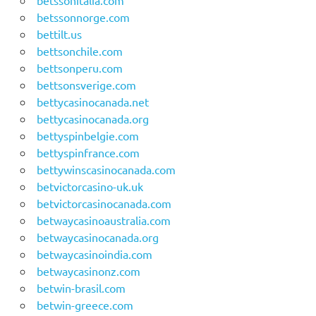
betssonitalia.com
betssonnorge.com
bettilt.us
bettsonchile.com
bettsonperu.com
bettsonsverige.com
bettycasinocanada.net
bettycasinocanada.org
bettyspinbelgie.com
bettyspinfrance.com
bettywinscasinocanada.com
betvictorcasino-uk.uk
betvictorcasinocanada.com
betwaycasinoaustralia.com
betwaycasinocanada.org
betwaycasinoindia.com
betwaycasinonz.com
betwin-brasil.com
betwin-greece.com