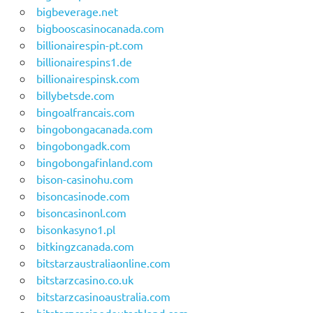
bigbeverage.net
bigbooscasinocanada.com
billionairespin-pt.com
billionairespins1.de
billionairespinsk.com
billybetsde.com
bingoalfrancais.com
bingobongacanada.com
bingobongadk.com
bingobongafinland.com
bison-casinohu.com
bisoncasinode.com
bisoncasinonl.com
bisonkasyno1.pl
bitkingzcanada.com
bitstarzaustraliaonline.com
bitstarzcasino.co.uk
bitstarzcasinoaustralia.com