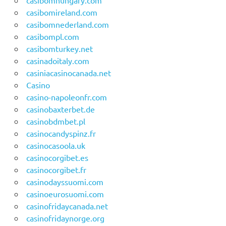
casibomhungary.com
casibomireland.com
casibomnederland.com
casibompl.com
casibomturkey.net
casinadoitaly.com
casiniacasinocanada.net
Casino
casino-napoleonfr.com
casinobaxterbet.de
casinobdmbet.pl
casinocandyspinz.fr
casinocasoola.uk
casinocorgibet.es
casinocorgibet.fr
casinodayssuomi.com
casinoeurosuomi.com
casinofridaycanada.net
casinofridaynorge.org