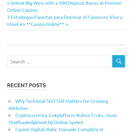
Post
Previous
Unlock Big Wins with a 500 Deposit Bonus at Premier
Post:
Online Casinos
navigation
Next
3 Estrategas Expertas para Dominar el Casino en Vivo y
Post:
Móvil en **Casino Online**
RECENT POSTS
Why Technical SEO Still Matters for Growing
Websites
Cryptocurrency Gokplatform Buiten Cruks: Jouw
Onafhankelijkheid bij Online Spelen
Casinò Digitali Italia: Manuale Completa al