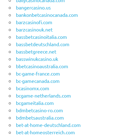
ballycasinocanada.com
bangercasino.us
bankonbetcasinocanada.com
barzcasinofi.com
barzcasinouk.net
bassbetcasinoitalia.com
bassbetdeutschland.com
bassbetgreece.net
basswinukcasino.uk
bbetcasinoaustralia.com
bc-game-france.com
bc-gamecanada.com
bcasinomx.com
bcgame-netherlands.com
bcgameitalia.com
bdmbetcasino-ro.com
bdmbetsaustralia.com
bet-at-home-deutschland.com
bet-at-homeosterreich.com