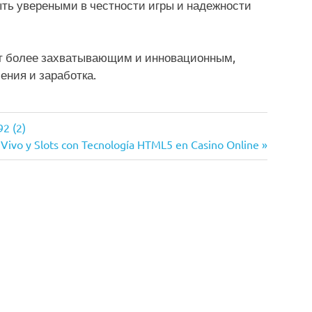
ыть увереными в честности игры и надежности
нет более захватывающим и инновационным,
ения и заработка.
2 (2)
Vivo y Slots con Tecnología HTML5 en Casino Online