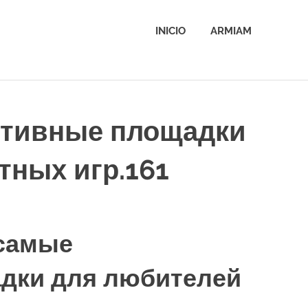
INICIO
ARMIAM
ктивные площадки
тных игр.161
 самые
дки для любителей