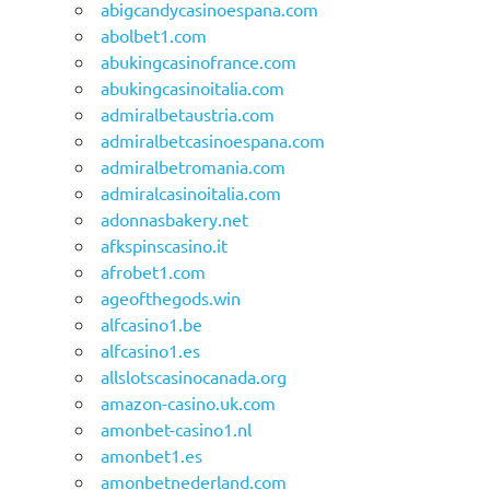
abigcandycasinoespana.com
abolbet1.com
abukingcasinofrance.com
abukingcasinoitalia.com
admiralbetaustria.com
admiralbetcasinoespana.com
admiralbetromania.com
admiralcasinoitalia.com
adonnasbakery.net
afkspinscasino.it
afrobet1.com
ageofthegods.win
alfcasino1.be
alfcasino1.es
allslotscasinocanada.org
amazon-casino.uk.com
amonbet-casino1.nl
amonbet1.es
amonbetnederland.com