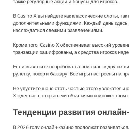
также регулярные акции и бонусы для игроков.
В Casino X вы найдете как классические слоты, та
дополнительными функциями. Каждый день здесь д
наслаждаться свежими развлечениями.
Кроме того, Casino X обеспечивает высокий урове
транзакции зашифрованы, а средства игроков над
Если вы хотите попробовать свои силы в других ви
рулетку, покер и баккару. Все игры настроены на п
Не упустите шанс стать частью этого увлекательн
X ждет вас с открытыми объятиями и множеством в
Тенденции развития онлайн-
В 2026 году онлайн-казино продолжат развиваться