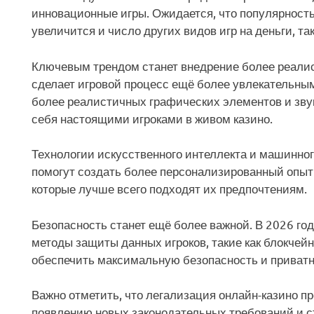
инновационные игры. Ожидается, что популярность 
увеличится и число других видов игр на деньги, таки
Ключевым трендом станет внедрение более реали
сделает игровой процесс ещё более увлекательным
более реалистичных графических элементов и зву
себя настоящими игроками в живом казино.
Технологии искусственного интеллекта и машинног
помогут создать более персонализированный опыт д
которые лучше всего подходят их предпочтениям.
Безопасность станет ещё более важной. В 2026 год
методы защиты данных игроков, такие как блокчей
обеспечить максимальную безопасность и приватн
Важно отметить, что легализация онлайн-казино п
появлению новых законодательных требований и ста