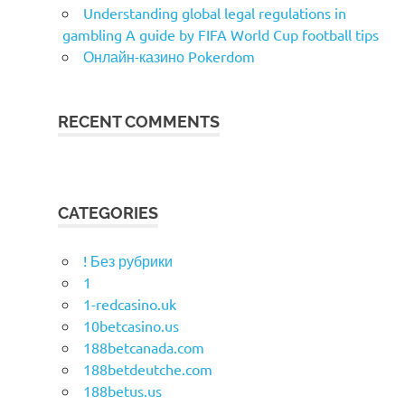
Understanding global legal regulations in
gambling A guide by FIFA World Cup football tips
Онлайн-казино Pokerdom
RECENT COMMENTS
CATEGORIES
! Без рубрики
1
1-redcasino.uk
10betcasino.us
188betcanada.com
188betdeutche.com
188betus.us