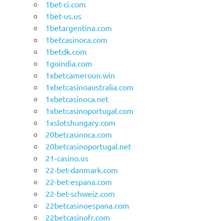
1bet-ci.com
1bet-us.us
1betargentina.com
1betcasinoca.com
1betdk.com
1goindia.com
1xbetcameroun.win
1xbetcasinoaustralia.com
1xbetcasinoca.net
1xbetcasinoportugal.com
1xslotshungary.com
20betcasinoca.com
20betcasinoportugal.net
21-casino.us
22-bet-danmark.com
22-bet-espana.com
22-bet-schweiz.com
22betcasinoespana.com
22betcasinofr.com