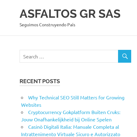
ASFALTOS GR SAS
Seguimos Construyendo País
Skip
to
content
RECENT POSTS
Why Technical SEO Still Matters for Growing
Websites
Cryptocurrency Gokplatform Buiten Cruks:
Jouw Onafhankelijkheid bij Online Spelen
Casinò Digitali Italia: Manuale Completa al
Intrattenimento Virtuale Sicuro e Autorizzato