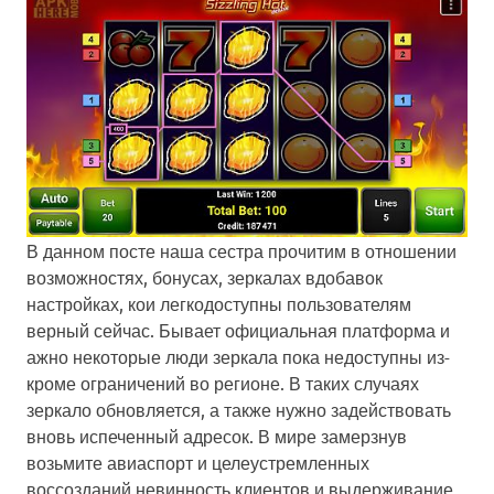
В данном посте наша сестра прочитим в отношении
возможностях, бонусах, зеркалах вдобавок
настройках, кои легкодоступны пользователям
верный сейчас. Бывает официальная платформа и
ажно некоторые люди зеркала пока недоступны из-
кроме ограничений во регионе. В таких случаях
зеркало обновляется, а также нужно задействовать
вновь испеченный адресок. В мире замерзнув
возьмите авиаспорт и целеустремленных
воссозданий невинность клиентов и выдерживание