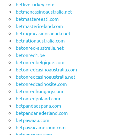
betliveturkey.com
betmancasinoaustralia.net
betmastereesti.com
betmasterireland.com
betmgmcasinocanada.net
betnationaustralia.com
betonred-australia.net
betonred1.be
betonredbelgique.com
betonredcasinoaustralia.com
betonredcasinoaustralia.net
betonredcasinosite.com
betonredhungary.com
betonredpoland.com
betpandaespana.com
betpandanederland.com
betpawaau.com
betpawacameroun.com
betpawauae.com