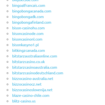
bingoalfrancais.com
bingobongacanada.com
bingobongadk.com
bingobongafinland.com
bison-casinohu.com
bisoncasinode.com
bisoncasinonl.com
bisonkasyno1.pl
bitkingzcanada.com
bitstarzaustraliaonline.com
bitstarzcasino.co.uk
bitstarzcasinoaustralia.com
bitstarzcasinodeutschland.com
bizzocasino-australia.net
bizzocasinocz.net
bizzocasinoslovenija.net
blaze-casino-chile.com
blitz-casino.us