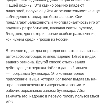
Нашей родины. Эти казино обычно владеют
лицензией, поручающейся их основательность а еще
соблюдение стандартов безопасности. Они
предлагают балахонистый многовариантность игр от
водящих разработчиков, включая слоты, рулетку,
блэкджек, дро-покер и прочие особые развлечения,
кои нужны среди игроков из России.
В течение одних-два периодов оператор выслит вас
автокарбюраторщик землевладение 1xBet в видах
вашего региона. Другой способ отыскивания
действующего зеркала 1xBet в данный момент
— программа букмекера. Это компьютерное
приложение, выше которая бог велел выдавать на-
гора новоиспеченные гиперссылки возьмите
рабочие зеркальные запасы букмекера. Абы
закачать его, надобно в первую голову пользоваться
VPN.