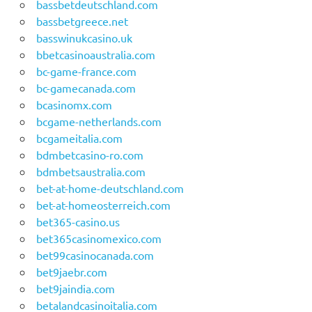
bassbetdeutschland.com
bassbetgreece.net
basswinukcasino.uk
bbetcasinoaustralia.com
bc-game-france.com
bc-gamecanada.com
bcasinomx.com
bcgame-netherlands.com
bcgameitalia.com
bdmbetcasino-ro.com
bdmbetsaustralia.com
bet-at-home-deutschland.com
bet-at-homeosterreich.com
bet365-casino.us
bet365casinomexico.com
bet99casinocanada.com
bet9jaebr.com
bet9jaindia.com
betalandcasinoitalia.com