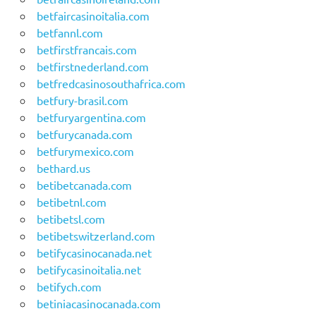
betfaircasinoitalia.com
betfannl.com
betfirstfrancais.com
betfirstnederland.com
betfredcasinosouthafrica.com
betfury-brasil.com
betfuryargentina.com
betfurycanada.com
betfurymexico.com
bethard.us
betibetcanada.com
betibetnl.com
betibetsl.com
betibetswitzerland.com
betifycasinocanada.net
betifycasinoitalia.net
betifych.com
betiniacasinocanada.com