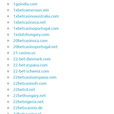
1goindia.com
1xbetcameroun.win
1xbetcasinoaustralia.com
1xbetcasinoca.net
1xbetcasinoportugal.com
1xslotshungary.com
20betcasinoca.com
20betcasinoportugal.net
21-casino.us
22-bet-danmark.com
22-bet-espana.com
22-bet-schweiz.com
22betcasinoespana.com
22betcasinofr.com
22betcd.net
22bethungary.net
22betnigeria.net
22betscasino.de
22betscasino.pl