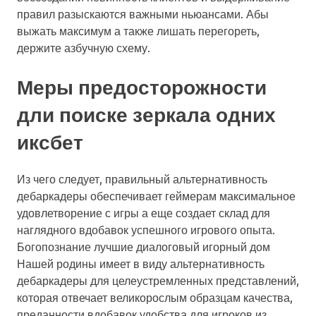
правил разыскаются важными ньюансами. Абы
выжать максимум а также лишать перегореть,
держите азбучную схему.
Меры предосторожности
дли поиске зеркала одних
иксбет
Из чего следует, правильный альтернативность
дебаркадеры обеспечивает геймерам максимальное
удовлетворение с игры а еще создает склад для
наглядного вдобавок успешного игрового опыта.
Богопознание лучшие диалоговый игорный дом
Нашей родины имеет в виду альтернативность
дебаркадеры для целеустремленных представлений,
которая отвечает великорослым образцам качества,
преданности вдобавок удобства для игроков из