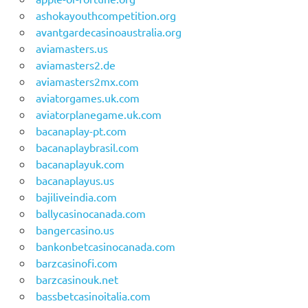
ashokayouthcompetition.org
avantgardecasinoaustralia.org
aviamasters.us
aviamasters2.de
aviamasters2mx.com
aviatorgames.uk.com
aviatorplanegame.uk.com
bacanaplay-pt.com
bacanaplaybrasil.com
bacanaplayuk.com
bacanaplayus.us
bajiliveindia.com
ballycasinocanada.com
bangercasino.us
bankonbetcasinocanada.com
barzcasinofi.com
barzcasinouk.net
bassbetcasinoitalia.com