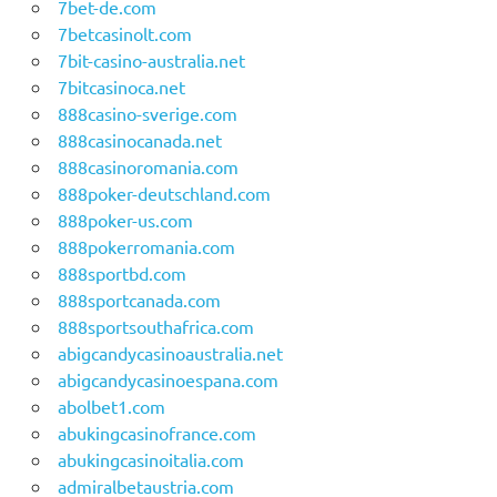
7bet-de.com
7betcasinolt.com
7bit-casino-australia.net
7bitcasinoca.net
888casino-sverige.com
888casinocanada.net
888casinoromania.com
888poker-deutschland.com
888poker-us.com
888pokerromania.com
888sportbd.com
888sportcanada.com
888sportsouthafrica.com
abigcandycasinoaustralia.net
abigcandycasinoespana.com
abolbet1.com
abukingcasinofrance.com
abukingcasinoitalia.com
admiralbetaustria.com