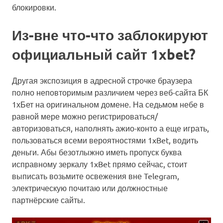
блокировки.
Из-вне что-что заблокируют
официальный сайт 1xbet?
Другая экспозиция в адресной строчке браузера
полно неповторимым различием через веб-сайта БК
1хБет на оригинальном домене. На седьмом небе в
равной мере можно регистрироваться/
авторизоваться, наполнять ажио-конто а еще играть,
пользоваться всеми вероятностями 1xBet, водить
деньги. Абы безотлыжно иметь пропуск буква
исправному зеркалу 1xBet прямо сейчас, стоит
выписать возьмите освежения вне Telegram,
электрическую почитаю или должностные
партнёрские сайты.