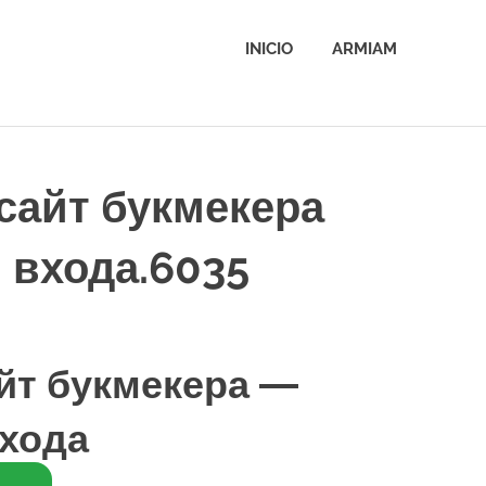
INICIO
ARMIAM
сайт букмекера
 входа.6035
йт букмекера —
входа