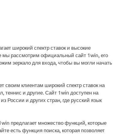
гает широкий спектр ставок и высокие
ре мы рассмотрим официальный сайт 1win, его
жим зеркало для входа, чтобы вы могли начать
ет своим клиентам широкий спектр ставок на
, теннис и другие. Сайт 1win доступен на
 из России и других стран, где русский язык
1win предлагает множество функций, которые
айте есть функция поиска, которая позволяет