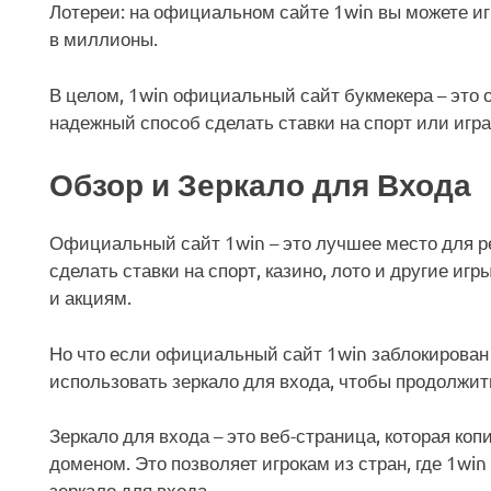
Лотереи: на официальном сайте 1win вы можете иг
в миллионы.
В целом, 1win официальный сайт букмекера – это 
надежный способ сделать ставки на спорт или игра
Обзор и Зеркало для Входа
Официальный сайт 1win – это лучшее место для ре
сделать ставки на спорт, казино, лото и другие иг
и акциям.
Но что если официальный сайт 1win заблокирован 
использовать зеркало для входа, чтобы продолжить
Зеркало для входа – это веб-страница, которая ко
доменом. Это позволяет игрокам из стран, где 1win
зеркало для входа.