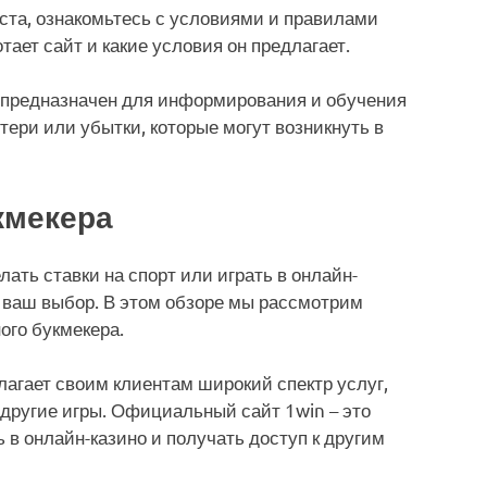
йста, ознакомьтесь с условиями и правилами
тает сайт и какие условия он предлагает.
й предназначен для информирования и обучения
тери или убытки, которые могут возникнуть в
кмекера
ать ставки на спорт или играть в онлайн-
о ваш выбор. В этом обзоре мы рассмотрим
ого букмекера.
лагает своим клиентам широкий спектр услуг,
и другие игры. Официальный сайт 1win – это
ь в онлайн-казино и получать доступ к другим