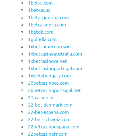
1bet-ci.com
1bet-us.us
1betargentina.com
1betcasinoca.com
1betdk.com
1goindia.com
1xbetcameroun.win
1xbetcasinoaustralia.com
1xbetcasinoca.net
1xbetcasinoportugal.com
1xslotshungary.com
20betcasinoca.com
20betcasinoportugal.net
21-casino.us
22-bet-danmark.com
22-bet-espana.com
22-bet-schweiz.com
22betcasinoespana.com
22betcasinofr.com