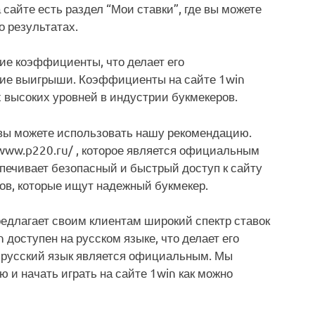
а сайте есть раздел “Мои ставки”, где вы можете
о результатах.
кие коэффициенты, что делает его
кие выигрыши. Коэффициенты на сайте 1win
х высоких уровней в индустрии букмекеров.
о вы можете использовать нашу рекомендацию.
www.p220.ru/ , которое является официальным
спечивает безопасный и быстрый доступ к сайту
ков, которые ищут надежный букмекер.
редлагает своим клиентам широкий спектр ставок
оступен на русском языке, что делает его
де русский язык является официальным. Мы
и начать играть на сайте 1win как можно