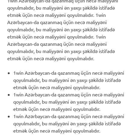
1win Azərbaycan-da qazanmaq üçün necə maliyyəni
qoyulmalıdır, bu maliyyəni ən yaxşı şəkildə istifadə
etmək üçün necə maliyyəni qoyulmalıdır. 1win
Azərbaycan-da qazanmaq üçün necə maliyyəni
qoyulmalıdır, bu maliyyəni ən yaxşı şəkildə istifadə
etmək üçün necə maliyyəni qoyulmalıdır. 1win
Azərbaycan-da qazanmaq üçün necə maliyyəni
qoyulmalıdır, bu maliyyəni ən yaxşı şəkildə istifadə
etmək üçün necə maliyyəni qoyulmalıdır.
1win Azərbaycan-da qazanmaq üçün necə maliyyəni
qoyulmalıdır, bu maliyyəni ən yaxşı şəkildə istifadə
etmək üçün necə maliyyəni qoyulmalıdır.
1win Azərbaycan-da qazanmaq üçün necə maliyyəni
qoyulmalıdır, bu maliyyəni ən yaxşı şəkildə istifadə
etmək üçün necə maliyyəni qoyulmalıdır.
1win Azərbaycan-da qazanmaq üçün necə maliyyəni
qoyulmalıdır, bu maliyyəni ən yaxşı şəkildə istifadə
etmək üçün necə maliyyəni qoyulmalıdır.