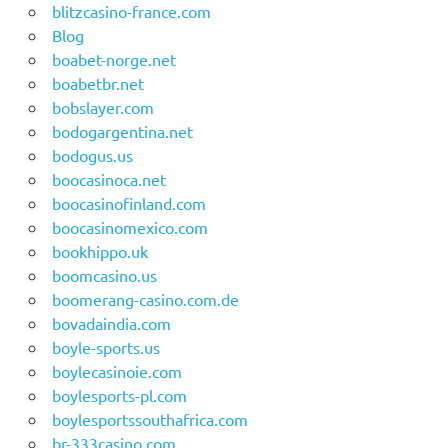
blitzcasino-france.com
Blog
boabet-norge.net
boabetbr.net
bobslayer.com
bodogargentina.net
bodogus.us
boocasinoca.net
boocasinofinland.com
boocasinomexico.com
bookhippo.uk
boomcasino.us
boomerang-casino.com.de
bovadaindia.com
boyle-sports.us
boylecasinoie.com
boylesports-pl.com
boylesportssouthafrica.com
br-333casino.com