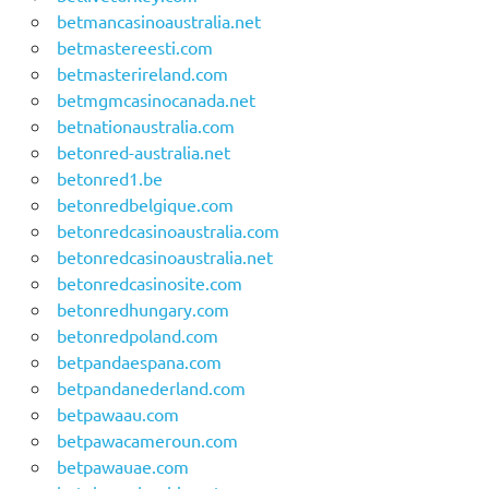
betmancasinoaustralia.net
betmastereesti.com
betmasterireland.com
betmgmcasinocanada.net
betnationaustralia.com
betonred-australia.net
betonred1.be
betonredbelgique.com
betonredcasinoaustralia.com
betonredcasinoaustralia.net
betonredcasinosite.com
betonredhungary.com
betonredpoland.com
betpandaespana.com
betpandanederland.com
betpawaau.com
betpawacameroun.com
betpawauae.com