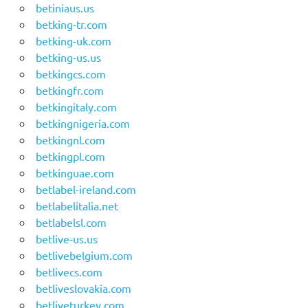
betiniaus.us
betking-tr.com
betking-uk.com
betking-us.us
betkingcs.com
betkingfr.com
betkingitaly.com
betkingnigeria.com
betkingnl.com
betkingpl.com
betkinguae.com
betlabel-ireland.com
betlabelitalia.net
betlabelsl.com
betlive-us.us
betlivebelgium.com
betlivecs.com
betliveslovakia.com
betliveturkey.com