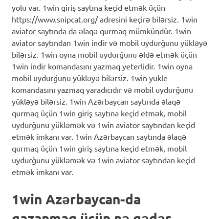
yolu var. 1win giriş saytına keçid etmək üçün
https://www.snipcat.org/ adresini keçirə bilərsiz. 1win
aviator saytında da əlaqə qurmaq mümkündür. 1win
aviator saytından 1win indir və mobil uydurğunu yükləyə
bilərsiz. 1win oyna mobil uydurğunu əldə etmək üçün
1win indir komandasını yazmaq yeterlidir. 1win oyna
mobil uydurğunu yükləyə bilərsiz. 1win yukle
komandasını yazmaq yaradıcıdır və mobil uydurğunu
yükləyə bilərsiz. 1win Azərbaycan saytında əlaqə
qurmaq üçün 1win giriş saytına keçid etmək, mobil
uydurğunu yükləmək və 1win aviator saytından keçid
etmək imkanı var. 1win Azərbaycan saytında əlaqə
qurmaq üçün 1win giriş saytına keçid etmək, mobil
uydurğunu yükləmək və 1win aviator saytından keçid
etmək imkanı var.
1win Azərbaycan-da
qazanmaq üçün nə qədər