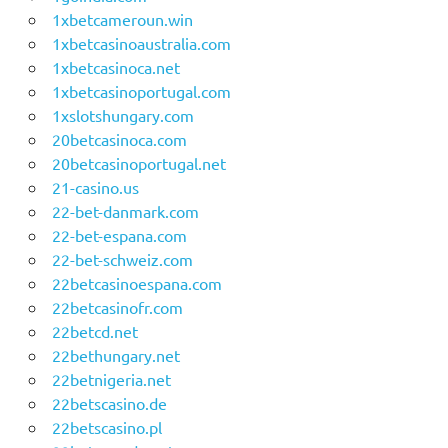
1xbetcameroun.win
1xbetcasinoaustralia.com
1xbetcasinoca.net
1xbetcasinoportugal.com
1xslotshungary.com
20betcasinoca.com
20betcasinoportugal.net
21-casino.us
22-bet-danmark.com
22-bet-espana.com
22-bet-schweiz.com
22betcasinoespana.com
22betcasinofr.com
22betcd.net
22bethungary.net
22betnigeria.net
22betscasino.de
22betscasino.pl