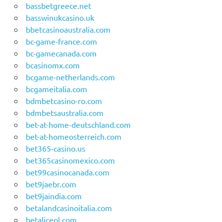
bassbetgreece.net
basswinukcasino.uk
bbetcasinoaustralia.com
bc-game-france.com
bc-gamecanada.com
bcasinomx.com
bcgame-netherlands.com
bcgameitalia.com
bdmbetcasino-ro.com
bdmbetsaustralia.com
bet-at-home-deutschland.com
bet-at-homeosterreich.com
bet365-casino.us
bet365casinomexico.com
bet99casinocanada.com
bet9jaebr.com
bet9jaindia.com
betalandcasinoitalia.com
betalicepl.com