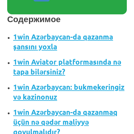
Содержимое
1win Azərbaycan-da qazanma
şansını yoxla
1win Aviator platformasında nə
tapa bilərsiniz?
1win Azərbaycan: bukmekeringiz
və kazinonuz
1win Azərbaycan-da qazanmaq
üçün nə qədər maliyyə
qoyulmalıdır?