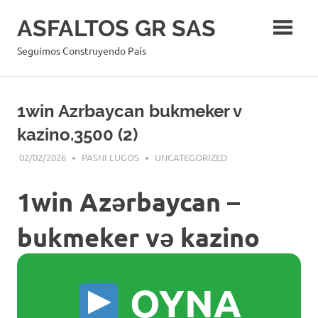
Skip
ASFALTOS GR SAS
to
content
Seguimos Construyendo País
1win Azrbaycan bukmeker v
kazino.3500 (2)
02/02/2026
PASNI LUGOS
UNCATEGORIZED
1win Azərbaycan –
bukmeker və kazino
OYNA