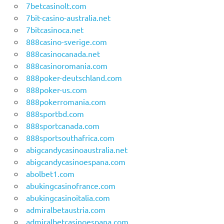
7betcasinolt.com
7bit-casino-australia.net
7bitcasinoca.net
888casino-sverige.com
888casinocanada.net
888casinoromania.com
888poker-deutschland.com
888poker-us.com
888pokerromania.com
888sportbd.com
888sportcanada.com
888sportsouthafrica.com
abigcandycasinoaustralia.net
abigcandycasinoespana.com
abolbet1.com
abukingcasinofrance.com
abukingcasinoitalia.com
admiralbetaustria.com
admiralbetcasinoespana.com