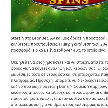
Starz ή στο LeonBet. Αν και μας άρεσε η προσφορά H
καλύτερες προϋποθέσεις. Η μικρή κατάθεση των 20€ κ
προσφορά, ειδικά με ένα rollover 40x, το οποίο είναι
Θυμηθείτε να στοιχηματίσετε και να στοιχηματίσετε 
φορές για να κάνετε ανάληψη των κερδών σας. Οι δω
διαθέσιμες τόσο σε νέους όσο και σε υπάρχοντες π
πλατφόρμας. Προσοχή, μπορείτε να διεκδικήσετε έως
καζίνο που διαχειρίζεται η Dona N.Cousa. Υπάρχουν
κωδικούς μπόνους κατάθεσης και προσφέρονται onlin
προσπαθήσετε να ελέγξετε τον καθένα από αυτούς. Ε
αποτελεσματική για να βρείτε τους καλύτερους ιστότ