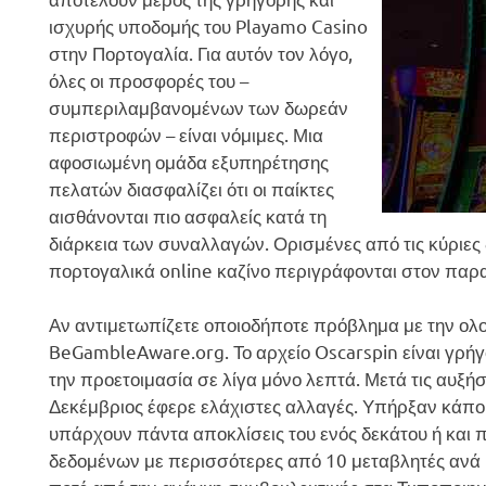
ισχυρής υποδομής του Playamo Casino
στην Πορτογαλία. Για αυτόν τον λόγο,
όλες οι προσφορές του –
συμπεριλαμβανομένων των δωρεάν
περιστροφών – είναι νόμιμες. Μια
αφοσιωμένη ομάδα εξυπηρέτησης
πελατών διασφαλίζει ότι οι παίκτες
αισθάνονται πιο ασφαλείς κατά τη
διάρκεια των συναλλαγών. Ορισμένες από τις κύριε
πορτογαλικά online καζίνο περιγράφονται στον παρ
Αν αντιμετωπίζετε οποιοδήποτε πρόβλημα με την ολ
BeGambleAware.org. Το αρχείο Oscarspin είναι γρήγ
την προετοιμασία σε λίγα μόνο λεπτά. Μετά τις αυξή
Δεκέμβριος έφερε ελάχιστες αλλαγές. Υπήρξαν κάπο
υπάρχουν πάντα αποκλίσεις του ενός δεκάτου ή και 
δεδομένων με περισσότερες από 10 μεταβλητές ανά κ