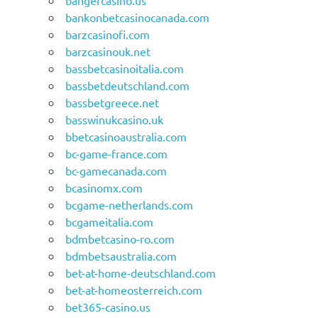
bankonbetcasinocanada.com
barzcasinofi.com
barzcasinouk.net
bassbetcasinoitalia.com
bassbetdeutschland.com
bassbetgreece.net
basswinukcasino.uk
bbetcasinoaustralia.com
bc-game-france.com
bc-gamecanada.com
bcasinomx.com
bcgame-netherlands.com
bcgameitalia.com
bdmbetcasino-ro.com
bdmbetsaustralia.com
bet-at-home-deutschland.com
bet-at-homeosterreich.com
bet365-casino.us