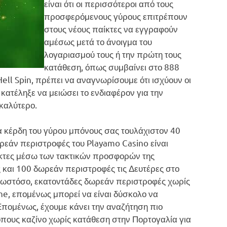
είναι ότι οι περισσότεροι από τους
προσφερόμενους γύρους επιτρέπουν
στους νέους παίκτες να εγγραφούν
αμέσως μετά το άνοιγμα του
λογαριασμού τους ή την πρώτη τους
κατάθεση, όπως συμβαίνει στο 888
ell Spin, πρέπει να αναγνωρίσουμε ότι ισχύουν οι
ατέληξε να μειώσει το ενδιαφέρον για την
 καλύτερο.
τα κέρδη του γύρου μπόνους σας τουλάχιστον 40
ρεάν περιστροφές του Playamo Casino είναι
αίκτες μέσω των τακτικών προσφορών της
 και 100 δωρεάν περιστροφές τις Δευτέρες στο
, ωστόσο, εκατοντάδες δωρεάν περιστροφές χωρίς
e, επομένως μπορεί να είναι δύσκολο να
πομένως, έχουμε κάνει την αναζήτηση πιο
οπους καζίνο χωρίς κατάθεση στην Πορτογαλία για