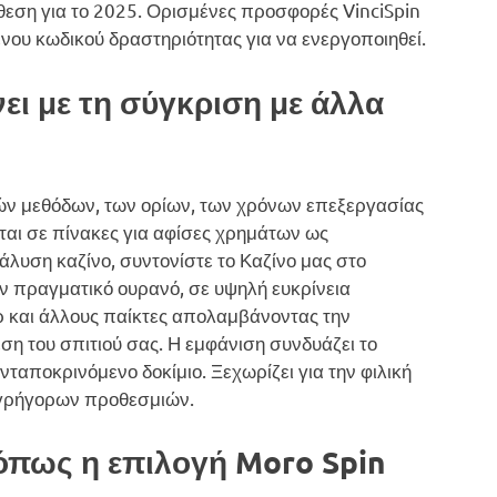
θεση για το 2025. Ορισμένες προσφορές VinciSpin
νου κωδικού δραστηριότητας για να ενεργοποιηθεί.
νει με τη σύγκριση με άλλα
νών μεθόδων, των ορίων, των χρόνων επεξεργασίας
αι σε πίνακες για αφίσες χρημάτων ως
άλυση καζίνο, συντονίστε το Καζίνο μας στο
ον πραγματικό ουρανό, σε υψηλή ευκρίνεια
ρ και άλλους παίκτες απολαμβάνοντας την
ση του σπιτιού σας. Η εμφάνιση συνδυάζει το
ταποκρινόμενο δοκίμιο. Ξεχωρίζει για την φιλική
η γρήγορων προθεσμιών.
όπως η επιλογή Moro Spin