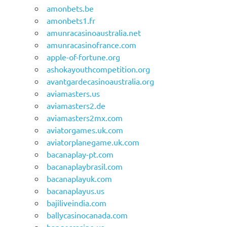
amonbets.be
amonbets1.fr
amunracasinoaustralia.net
amunracasinofrance.com
apple-of-fortune.org
ashokayouthcompetition.org
avantgardecasinoaustralia.org
aviamasters.us
aviamasters2.de
aviamasters2mx.com
aviatorgames.uk.com
aviatorplanegame.uk.com
bacanaplay-pt.com
bacanaplaybrasil.com
bacanaplayuk.com
bacanaplayus.us
bajiliveindia.com
ballycasinocanada.com
bangercasino.us