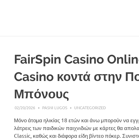
FairSpin Casino Onlin
Casino κοντά στην Π
Μπόνους
02/20/2026
PASNI LUGOS
UNCATEGORIZED
Μόνο άτομα ηλικίας 18 ετών και άνω μπορούν να εγγ
λάτρεις των παιδικών παιχνιδιών με κάρτες θα απολ
Classic, καθώς και διάφορα είδη βίντεο πόκερ. Συνιστ