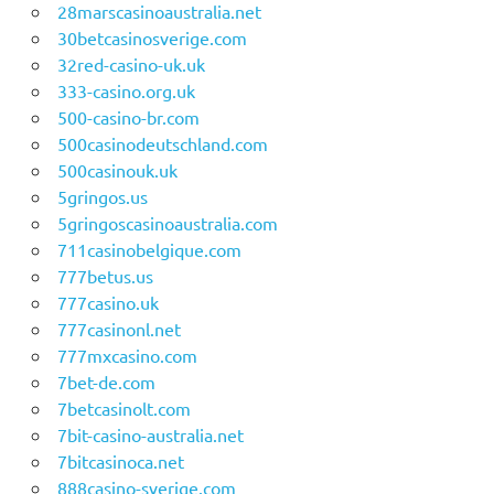
28marscasinoaustralia.net
30betcasinosverige.com
32red-casino-uk.uk
333-casino.org.uk
500-casino-br.com
500casinodeutschland.com
500casinouk.uk
5gringos.us
5gringoscasinoaustralia.com
711casinobelgique.com
777betus.us
777casino.uk
777casinonl.net
777mxcasino.com
7bet-de.com
7betcasinolt.com
7bit-casino-australia.net
7bitcasinoca.net
888casino-sverige.com