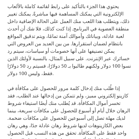
يحتوي هذا الجزء بالتأكيد على رابط لقائمة كاملة بالألعاب
الإلكترونية التي يمكنك المساهمة فيها مباشرةً. يمكنك تغيير
ذلك، ويتطلب هذا اللعب منك العمل على الحالة الإضافية داخل
منطقة العضوية في البرنامج. إذا كنت كذلك، فلا شك أن أحدث
لعبة عادلة، وبياناتك وأموالك آمنة تمامًا، ويتم تدقيق المواقع
بانتظام لضمان استقرارها. من بين العديد من العروض التي
يمكن تصنيفها على أنها خصومات أو سياسات، سيتم رد
خسائرك عبر الإنترنت. على سبيل المثال، بالنسبة لأولئك الذين
نسوا 100 دولار ولكنهم طالبوا بـ 50 دولارًا، فسيتم رد 50 دولارًا
فقط، وليس 100 دولار.
إذا طُلب منك إدخال كلمة مرور للحصول على مكافأة في
كازينو إلكتروني مميز، ولم تتمكن من إدخالها عند الطلب، فقد
تخسر أموال المكافأة. قد يُطلب منك أيضًا استيفاء شروط
الرهان خلال أيام أو أسبوع للحصول على مكافآت سريعة، بينما
لديك مهلة تصل إلى أسبوعين للحصول على مكافآت ضخمة.
بعض الكازينوهات لديها شروط رهان عادلة جدًا، وهي رهان
واحد فقط على المكافأة. تحقق من هذه النسب قبل الحصول