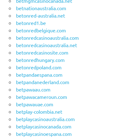
betmgmcasinocanada.net
betnationaustralia.com
betonred-australia.net
betonred1.be
betonredbelgique.com
betonredcasinoaustralia.com
betonredcasinoaustralia.net
betonredcasinosite.com
betonredhungary.com
betonredpoland.com
betpandaespana.com
betpandanederland.com
betpawaau.com
betpawacameroun.com
betpawauae.com
betplay-colombia.net
betplaycasinoaustralia.com
betplaycasinocanada.com
betplaycasinoespana.com