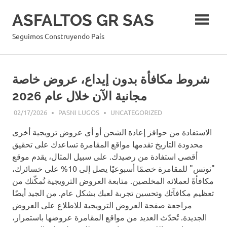
Skip
ASFALTOS GR SAS
to
content
Seguimos Construyendo País
شروط مكافأة بدون إيداع، عروض خاصة
مجانية الآن خلال عام 2026
02/17/2026
PASNI LUGOS
UNCATEGORIZED
الاستفادة من حوافز إعادة الشحن أو أي عروض ترويجية أخرى
محدودة التاريخ تقدمها مواقع المقامرة تساعدك على تحقيق
أقصى استفادة من رصيدك. على سبيل المثال، يقدم موقع
"نوتس" للمقامرة خصمًا أسبوعيًا يصل إلى 10% على خسائرك،
مكافأةً لعملائه المخلصين. متابعة العروض الترويجية تُمكّنك من
تعظيم مكافآتك وتحسين تجربة لعبك بشكل عام. من الجيد أيضًا
مراجعة صفحة العروض الترويجية للاطلاع على العروض
الجديدة.
تُحدّث العديد من مواقع المقامرة عروضها باستمرار،