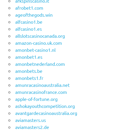
afkspinscasino.it
afrobet1.com
ageofthegods.win
alfcasino1.be
alfcasino1.es
allslotscasinocanada.org
amazon-casino.uk.com
amonbet-casino1.nl
amonbet1.es
amonbetnederland.com
amonbets.be
amonbets1.fr
amunracasinoaustralia.net
amunracasinofrance.com
apple-of-fortune.org
ashokayouthcompetition.org
avantgardecasinoaustralia.org
aviamasters.us
aviamasters2.de