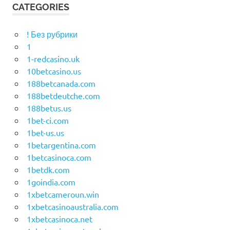
CATEGORIES
! Без рубрики
1
1-redcasino.uk
10betcasino.us
188betcanada.com
188betdeutche.com
188betus.us
1bet-ci.com
1bet-us.us
1betargentina.com
1betcasinoca.com
1betdk.com
1goindia.com
1xbetcameroun.win
1xbetcasinoaustralia.com
1xbetcasinoca.net