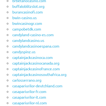
brbetanocasino.com
buffaloblitzslot.org
burancasinofi.com
bwin-casino.us
bwincasinogr.com
campobetdk.com
candyland-casino-es.com
candylandcasino.us
candylandcasinoespana.com
candyspinz.us
captainjackcasinoca.com
captainjackcasinocanada.org
captainjackcasinofrance.com
captainjackcasinosouthafrica.org
carlosserrano.org
casapariurilor-deutchland.com
casapariurilor-fr.com
casapariurilor-it.com
casapariurilor-nl.com