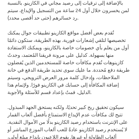
بالإضافة إلى ترقيات إلى رصيد مجاني في الكازينو. بالنسبة
لمن يخسرون خلال أول 24 ساعة من التسجيل والإيداع، سيتم
رد خسائرهم (حتى حد أقصى محدد).
تُقدم بعض أفضل مواقع الكازينو تطبيقات جوال يمكنك
تخصيصها لتلقي إشعارات فورية. بهذه الطريقة، ستكون دائمًا
أول من يعلم بأي خصومات خاصة بالكازينو، ويمكنك الاستفادة
منها بسهولة. كدليل على مرونة فريقنا المُعتمد، وجدتُ
كازينوهات تُقدم مكافآت خاصة للمستخدمين الذين يُفضلون
طريقة دفع مُحددة. ما عليك سوى تحديد طريقة الدفع في خانة
الملاحظات، وإدخال كلمة مرور العرض الترويجي، وسيتم
إضافة المكافأة إلى حسابك في الكازينو فورًا. ولإتمام هذا
الدليل، قمتُ بإعداد قسم للأسئلة والأجوبة.
سيكون تحقيق ربح كبير تحديًا، ولكنه يستحق الجهد المبذول.
تتيح لك مكافآت عدم الإيداع الاستمتاع بأفضل ألعاب القمار
على الإنترنت باستخدام رصيد الكازينو بدلًا من الأموال النقدية.
لا يُستخدم رصيد الكازينو عادةً للعب ألعاب الموزع المباشر أو
ألعاب الطاولة أو غيرها. يقوم اللاعبون بإيداع مبلغ أولي،