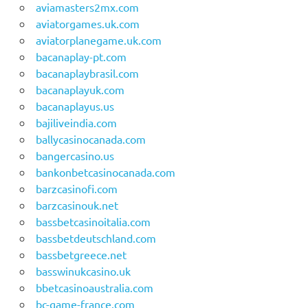
aviamasters2mx.com
aviatorgames.uk.com
aviatorplanegame.uk.com
bacanaplay-pt.com
bacanaplaybrasil.com
bacanaplayuk.com
bacanaplayus.us
bajiliveindia.com
ballycasinocanada.com
bangercasino.us
bankonbetcasinocanada.com
barzcasinofi.com
barzcasinouk.net
bassbetcasinoitalia.com
bassbetdeutschland.com
bassbetgreece.net
basswinukcasino.uk
bbetcasinoaustralia.com
bc-game-france.com