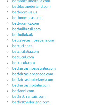
betanocasinoitalia.com
betblastnederland.com
betboom-us.us
betboombrasil.net
betboomkz.com
betbullbrasil.com
betbulluk.uk
betcavecasinoespana.com
betclicfr.net
betclicitalia.com
betclicnl.com
betclicuk.com
betfaircasinoaustralia.com
betfaircasinocanada.com
betfaircasinoireland.com
betfaircasinoitalia.com
betfannl.com
betfirstfrancais.com
betfirstnederland.com