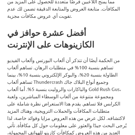
مما يمنح اللاعبين فرصًا متعددة للحصول على المزيد من
المكافآت. متابعة العروض والمتابعة الدقيقة تضمن لك عدم
تفويت أي عروض مكافآت مجزية.
أفضل عشرة حوافز في
الكازينوهات على الإنترنت
من الحكمة أيضًا أن تتذكر أن ألعاب البورتس وألعاب الفيديو
تساهم بنسبة 100% في متطلبات الرهان. تساهم ألعاب
الطاولة بنسبة 20%، والبوكر الإلكتروني بنسبة 10%، بينما
تساهم ألعاب Thundercrash وجميع أنواع البلاك جاك
والباكارات والروليت بنسبة 5%. أما ألعاب Gold Rush Gus،
ومجموعة متنوعة من ألعاب الوسطاء المباشرين، ولعبة
الكرابس فلا تساهم. يقدم هذا الاستعراض نظرة شاملة على
متطلبات المكافآت والحملات الترويجية، وهناك المزيد
لاكتشافه. لكل عرض من هذه العروض مزايا وفوائد خاصة، لذا
يُرجى البحث جيدًا والعثور على معلومات حول كل مكافأة. تأتي
العديد من هذه العروض كمكافآت كازينو للهواتف المحمولة،