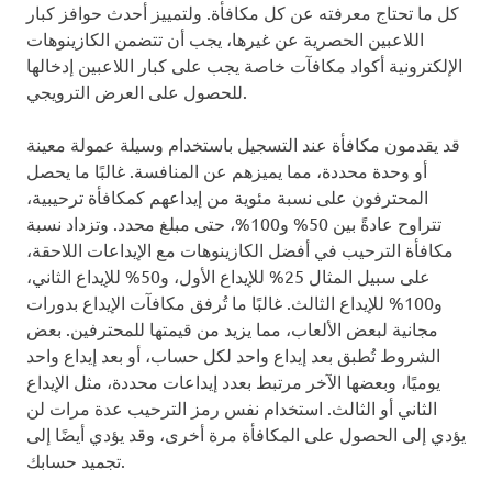
كل ما تحتاج معرفته عن كل مكافأة. ولتمييز أحدث حوافز كبار
اللاعبين الحصرية عن غيرها، يجب أن تتضمن الكازينوهات
الإلكترونية أكواد مكافآت خاصة يجب على كبار اللاعبين إدخالها
للحصول على العرض الترويجي.
قد يقدمون مكافأة عند التسجيل باستخدام وسيلة عمولة معينة
أو وحدة محددة، مما يميزهم عن المنافسة. غالبًا ما يحصل
المحترفون على نسبة مئوية من إيداعهم كمكافأة ترحيبية،
تتراوح عادةً بين 50% و100%، حتى مبلغ محدد. وتزداد نسبة
مكافأة الترحيب في أفضل الكازينوهات مع الإيداعات اللاحقة،
على سبيل المثال 25% للإيداع الأول، و50% للإيداع الثاني،
و100% للإيداع الثالث. غالبًا ما تُرفق مكافآت الإيداع بدورات
مجانية لبعض الألعاب، مما يزيد من قيمتها للمحترفين. بعض
الشروط تُطبق بعد إيداع واحد لكل حساب، أو بعد إيداع واحد
يوميًا، وبعضها الآخر مرتبط بعدد إيداعات محددة، مثل الإيداع
الثاني أو الثالث. استخدام نفس رمز الترحيب عدة مرات لن
يؤدي إلى الحصول على المكافأة مرة أخرى، وقد يؤدي أيضًا إلى
تجميد حسابك.