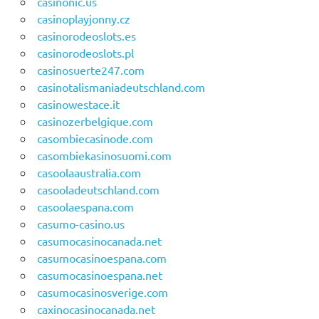
casinonic.us
casinoplayjonny.cz
casinorodeoslots.es
casinorodeoslots.pl
casinosuerte247.com
casinotalismaniadeutschland.com
casinowestace.it
casinozerbelgique.com
casombiecasinode.com
casombiekasinosuomi.com
casoolaaustralia.com
casooladeutschland.com
casoolaespana.com
casumo-casino.us
casumocasinocanada.net
casumocasinoespana.com
casumocasinoespana.net
casumocasinosverige.com
caxinocasinocanada.net