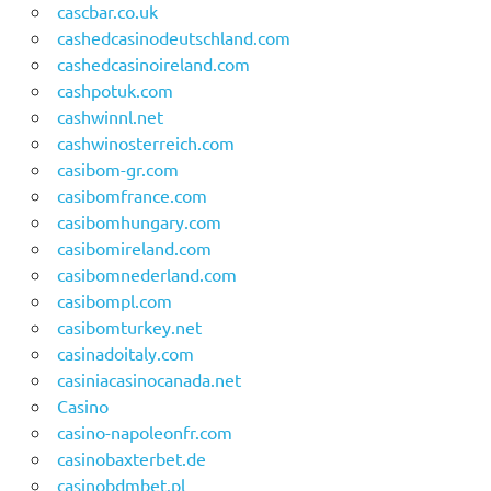
cascbar.co.uk
cashedcasinodeutschland.com
cashedcasinoireland.com
cashpotuk.com
cashwinnl.net
cashwinosterreich.com
casibom-gr.com
casibomfrance.com
casibomhungary.com
casibomireland.com
casibomnederland.com
casibompl.com
casibomturkey.net
casinadoitaly.com
casiniacasinocanada.net
Casino
casino-napoleonfr.com
casinobaxterbet.de
casinobdmbet.pl