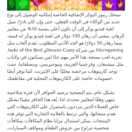
تمنحك رموز البوكر الإضافية الخاصة إمكانية الوصول إلى نوع
جديد من الوكلاء في الوقت الفعلي، حتى وإن كان نادرًا. تميل
لعبة فيديو بوكر إلى أن تكون أعلى بنسبة 50% من معايير
الرهان. بمعنى أن رهان 100 دولار في لعبة فيديو بوكر له قيمة،
بينما رهان 50 دولارًا هو الحد الأدنى المطلوب. تقدم ألعاب مثل
Jacks of the Best وDeuces Crazy من شركة Microgaming
تجربة لعب ممتعة. هذا الأمر مهم جدًا لمن يسكنون في ولايات
مثل ميشيغان، وفرجينيا الغربية، ونيوجيرسي، وبنسلفانيا، حيث
توجد كازينوهات مرخصة محليًا على الإنترنت. كما نوفر أيضًا
خصومات خاصة على الكازينوهات المحلية في مقاطعتك.
بشكل عام، يتم التضحية برصيد الحوافز لأن فترة صلاحيته
تنتهي وفقًا لمعايير محددة. لذا، يُعد هذا الحافز مفيدًا بشكل
خاص للعملاء الذين يترددون باستمرار على الكازينوهات التي
تقدم منتجاتها، والتي ترتبط بالعلامة التجارية التي توفر هذه
المنتجات. يمكن استبدال مزايا نظام المكافآت بمكافآت
شخصية تتراوح بين عروض الطعام ومواقف السيارات،