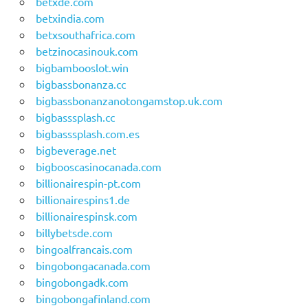
betxde.com
betxindia.com
betxsouthafrica.com
betzinocasinouk.com
bigbambooslot.win
bigbassbonanza.cc
bigbassbonanzanotongamstop.uk.com
bigbasssplash.cc
bigbasssplash.com.es
bigbeverage.net
bigbooscasinocanada.com
billionairespin-pt.com
billionairespins1.de
billionairespinsk.com
billybetsde.com
bingoalfrancais.com
bingobongacanada.com
bingobongadk.com
bingobongafinland.com