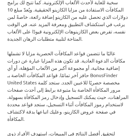
سخية للغاية لأحدث الألعاب الإلكترونية. كما تتيح لك برامج
المكافآت الاستفادة من مزايا الكازينو الحقيقية. ويُعدّ مبلغ 10
دولارات الذي تحصل عليه من الكازينو إضافة رائعة، خاصةً لمن
يرغب في استكشاف التطبيق ومعرفة المزيد عنه. في الوقت
نفسه، تفرض بعض الكازينوهات الإلكترونية قيودًا على الألعاب
المتاحة لتلبية متطلبات الرهان الجديدة.
غالبًا ما تتضمن قواعد المكافآت الحصرية مزايا لا تشملها
مكافآت الدعوة العادية. قد تكون هذه المزايا عبارة عن دورات
إضافية مجانية، أو مجموعة أكبر من الألعاب المؤهلة، أو أي
حافز آخر تمامًا. قواعد المكافآت الخاصة بـ BonusFinder
United States مخصصة حصريًا للاعبين الجدد. ستجد كلمة
مرور المكافأة الخاصة بنا متبوعة برابط إلى أحدث صفحات
المراهنات، حيث يمكنك التسجيل وإدخال رمز المكافأة بسهولة.
لاستخدام رموز المكافآت أثناء التسجيل، ستجد قواعد محددة
في صفحة عروض الكازينو، وعليك اتباعها بدقة لاكتشاف
المكافأة.
لتحقيق أفضل النتائج في المبيعات، استهدف الأفراد ذوي